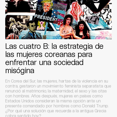
Las cuatro B: la estrategia de
las mujeres coreanas para
enfrentar una sociedad
misógina
En Corea del Sur, las mujeres, hartas de la violencia en su
contra, gestaron un movimiento feminista separatista que
renunció al matrimonio, la maternidad, el sexo y las citas
con hombres. Años después, mujeres en países como
Estados Unidos consideran la misma opción ante un
presente comandado por hombres como Donald Trump.
¿Por qué una solución que recuerda a la antigua Grecia
cobra sentido hoy?