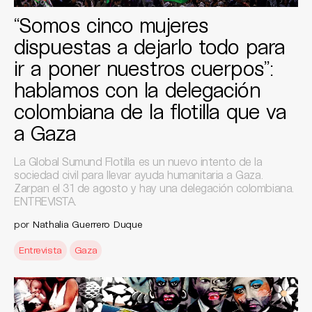
“Somos cinco mujeres
dispuestas a dejarlo todo para
ir a poner nuestros cuerpos”:
hablamos con la delegación
colombiana de la flotilla que va
a Gaza
La Global Sumund Flotilla es un nuevo intento de la
sociedad civil para llevar ayuda humanitaria a Gaza.
Zarpan el 31 de agosto y hay una delegación colombiana.
ENTREVISTA.
por
Nathalia Guerrero Duque
Entrevista
Gaza