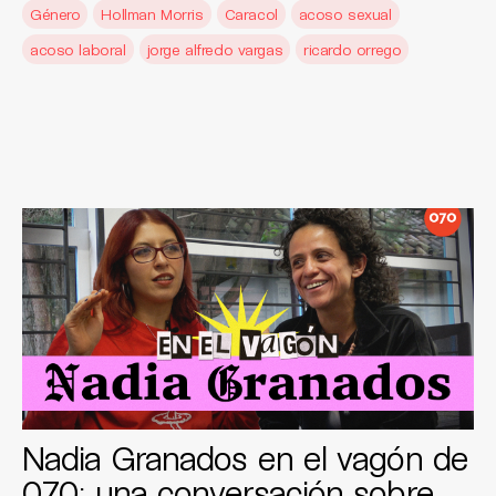
Género
Hollman Morris
Caracol
acoso sexual
acoso laboral
jorge alfredo vargas
ricardo orrego
Nadia Granados en el vagón de
070: una conversación sobre