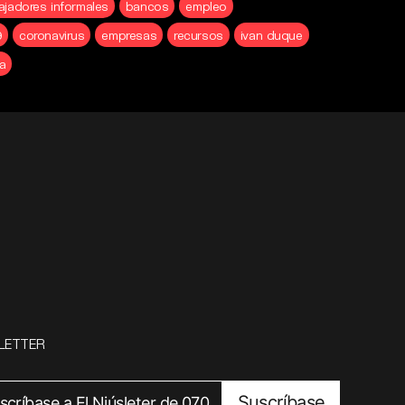
ajadores informales
bancos
empleo
9
coronavirus
empresas
recursos
ivan duque
a
LETTER
Suscríbase