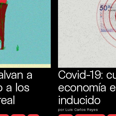
alvan a
Covid-19: c
 a los
economía e
real
inducido
por Luis Carlos Reyes