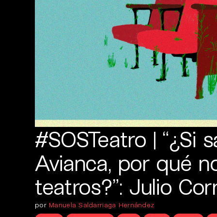
#SOSTeatro | “¿Si s
Avianca, por qué no
teatros?”: Julio Cor
por
Manuela Saldarriaga Hernández