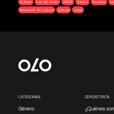
Cultura
Ley del Actor
#SOS
Sector
Actores
Gr
Ministerio de Cultura
cultura
crisis
CATEGORÍAS
CEROSETENTA
Género
¿Quiénes so