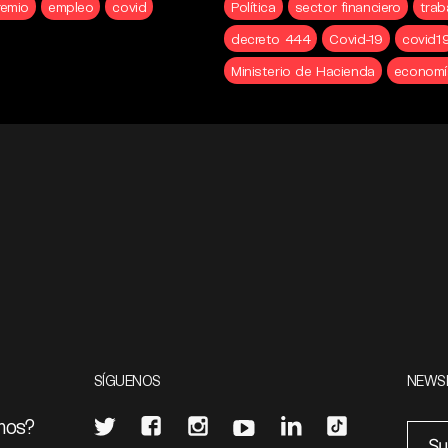
emio
empleo
covid
Política
sector financiero
trab
decreto 444
Covid-19
covid1
Ministerio de Hacienda
economí
SÍGUENOS
NEWS
mos?