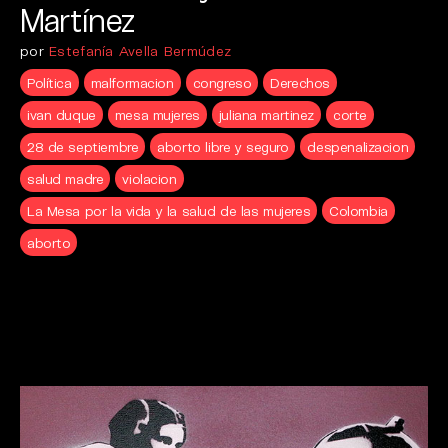
Martínez
por
Estefanía Avella Bermúdez
Política
malformacion
congreso
Derechos
ivan duque
mesa mujeres
juliana martinez
corte
28 de septiembre
aborto libre y seguro
despenalizacion
salud madre
violacion
La Mesa por la vida y la salud de las mujeres
Colombia
aborto