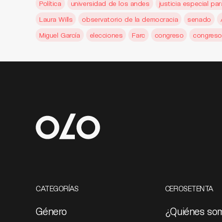
Política
universidad de los andes
justicia especial par
Laura Wills
observatorio de la democracia
senado
Miguel García
elecciones
Farc
congreso
congreso 
CATEGORÍAS
CEROSETENTA
Género
¿Quiénes so