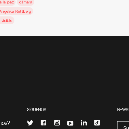
a la paz
cámara
Angelika Rettberg
visible
SÍGUENOS
NEWS
mos?