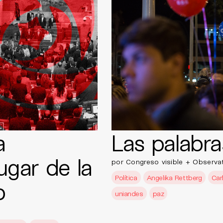
a
Las palabra
ugar de la
por Congreso visible + Observa
Política
Angelika Rettberg
Car
o
uniandes
paz