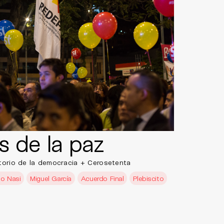
s de la paz
torio de la democracia + Cerosetenta
lo Nasi
Miguel García
Acuerdo Final
Plebiscito