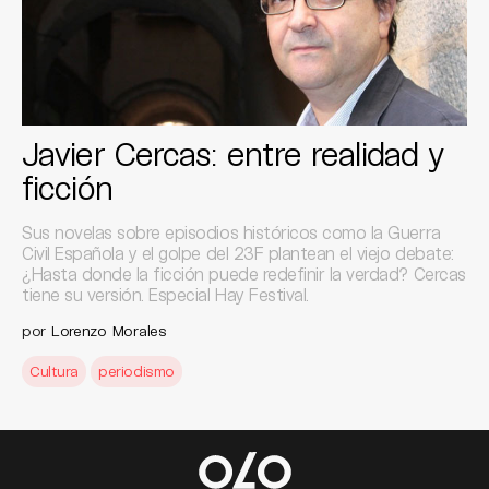
Javier Cercas: entre realidad y
ficción
Sus novelas sobre episodios históricos como la Guerra
Civil Española y el golpe del 23F plantean el viejo debate:
¿Hasta donde la ficción puede redefinir la verdad? Cercas
tiene su versión. Especial Hay Festival.
por
Lorenzo Morales
Cultura
periodismo