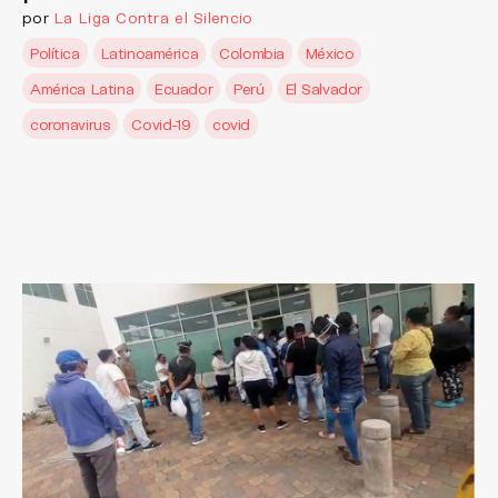
por
La Liga Contra el Silencio
Política
Latinoamérica
Colombia
México
América Latina
Ecuador
Perú
El Salvador
coronavirus
Covid-19
covid