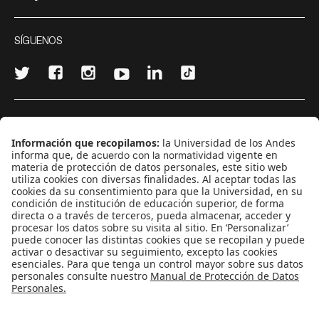
SÍGUENOS
¿Quieres escribir en 070?
CONTÁCTANOS
cerosetenta@uniandes.edu.co
BOGOTÁ, COLOMBIA
NEWSLETTER
Suscríbase