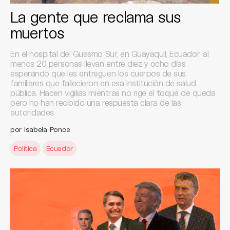
La gente que reclama sus
muertos
En el hospital del Guasmo Sur, en Guayaquil, Ecuador, al
menos 20 personas llevan entre diez y ocho días
esperando que les entreguen los cuerpos de sus
familiares que fallecieron en esa institución de salud
pública. Hacen vigilias mientras no rige el toque de queda
pero no han recibido una respuesta clara de las
autoridades.
por Isabela Ponce
Política
Ecuador