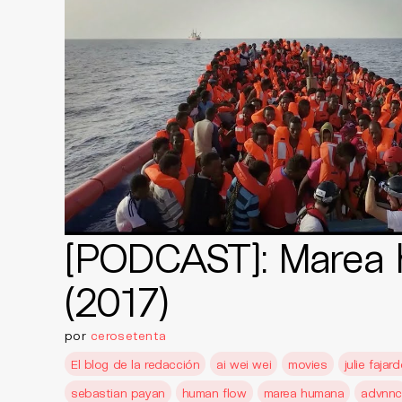
[PODCAST]: Marea
(2017)
por
cerosetenta
El blog de la redacción
ai wei wei
movies
julie fajar
sebastian payan
human flow
marea humana
advnnc