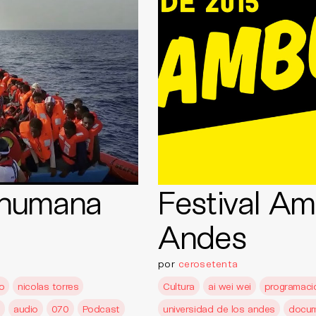
 humana
Festival Am
Andes
por
cerosetenta
do
nicolas torres
Cultura
ai wei wei
programaci
audio
070
Podcast
universidad de los andes
docum