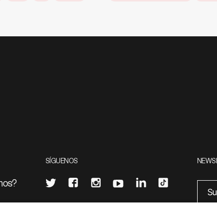
SÍGUENOS
NEWS
mos?
¿Quieres escribir en 070?
eciales