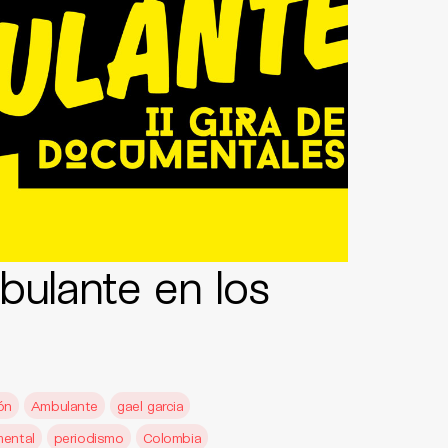
bulante en los
ón
Ambulante
gael garcia
ental
periodismo
Colombia