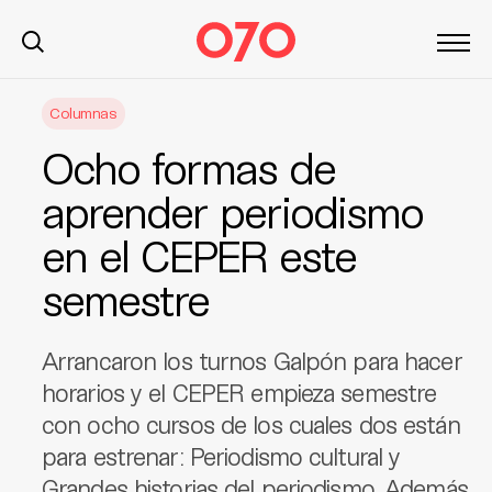
S
Columnas
k
i
Ocho formas de
p
t
aprender periodismo
o
en el CEPER este
c
o
semestre
n
t
e
Arrancaron los turnos Galpón para hacer
n
horarios y el CEPER empieza semestre
t
con ocho cursos de los cuales dos están
para estrenar: Periodismo cultural y
Grandes historias del periodismo. Además