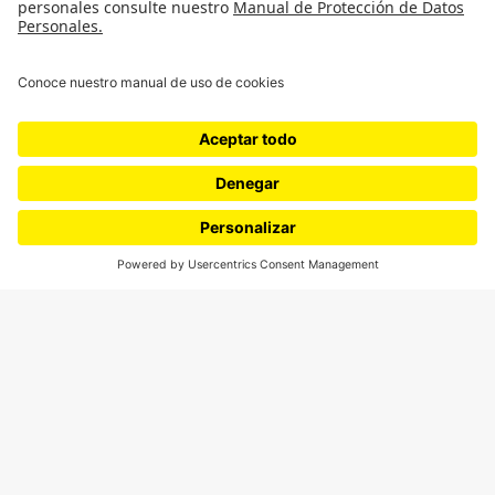
Podcasts
Ediciones especiales
Proyectos 070
SÍGUENOS
¿Quieres escribir en 070?
CONTÁCTANOS
cerosetenta@uniandes.edu.co
BOGOTÁ, COLOMBIA