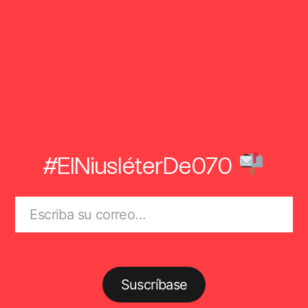
#ElNiusléterDe070
Suscríbase