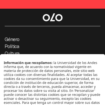
Género
Política
Cultura
Medio ambiente
Medios y periodismo
Ciudad
Movilización social
¿Quiénes somos?