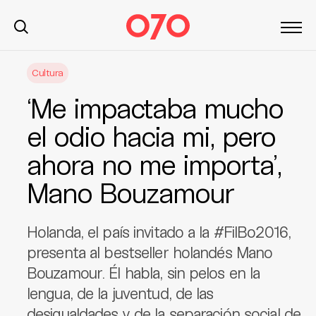
S
Cultura
k
i
‘Me impactaba mucho
p
t
el odio hacia mi, pero
o
ahora no me importa’,
c
o
Mano Bouzamour
n
t
e
Holanda, el país invitado a la #FilBo2016,
n
presenta al bestseller holandés Mano
t
Bouzamour. Él habla, sin pelos en la
lengua, de la juventud, de las
desigualdades y de la separación social de