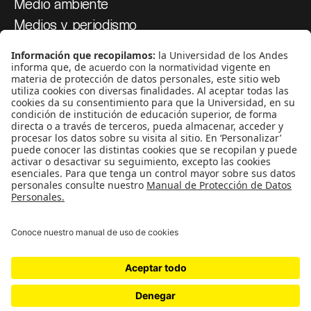
Medio ambiente
Medios y periodismo
Ciudad
Movilización social
¿Quiénes somos?
Podcasts
Ediciones especiales
Proyectos 070
SÍGUENOS