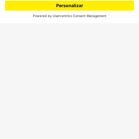
¿Quieres escribir en 070?
CONTÁCTANOS
cerosetenta@uniandes.edu.co
BOGOTÁ, COLOMBIA
NEWSLETTER
Suscríbase