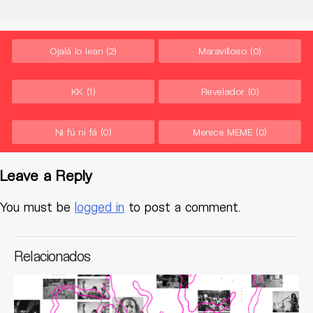
Ojalá lo lean
(2)
Maravilloso
(0)
KK
(1)
Revelador
(0)
Ni fú ni fá
(0)
Merece MEME
(0)
Leave a Reply
You must be
logged in
to post a comment.
Relacionados