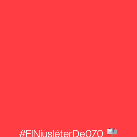
#ElNiusléterDe070