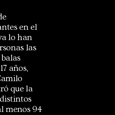
de
ntes en el
ya lo han
rsonas las
 balas
 17 años,
Camilo
ró que la
distintos
 al menos 94