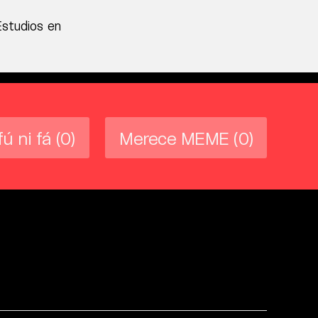
Estudios en
fú ni fá
(0)
Merece MEME
(0)