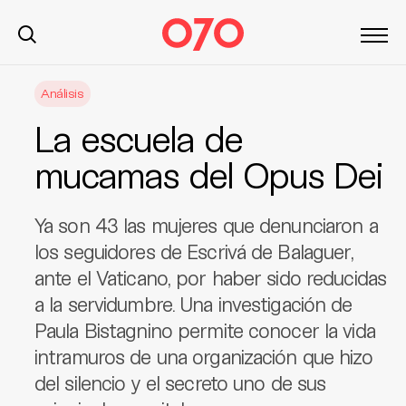
S
Análisis
k
i
La escuela de
p
t
mucamas del Opus Dei
o
c
Ya son 43 las mujeres que denunciaron a
o
n
los seguidores de Escrivá de Balaguer,
t
ante el Vaticano, por haber sido reducidas
e
a la servidumbre. Una investigación de
n
Paula Bistagnino permite conocer la vida
t
intramuros de una organización que hizo
del silencio y el secreto uno de sus