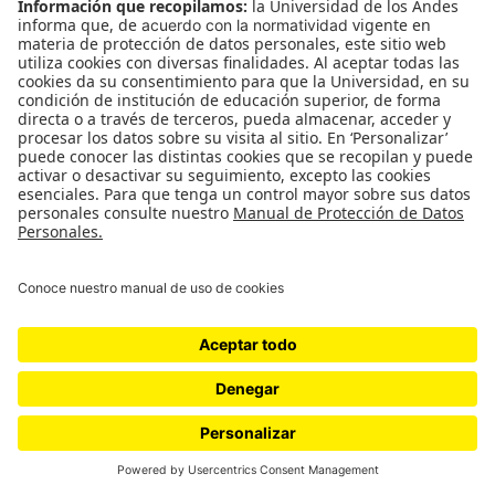
o mejor, las tareas que les tocaban todos los días:
trabajar con un orden y un método podía dosificar
el esfuerzo y cansarse menos.
La cera debe cubrir todo el piso.
Primero, con trapo y secador.
Después, de rodillas para llegar a los rincones.
Con cuidado, no sea cosa de mancharse el
uniforme.
Puede poner algo debajo de las rodillas para que
duelan menos.
Lustrar parece fácil pero no. La máquina es grande
y ellas chiquitas.
¡Cuidado porque las puede revolear!