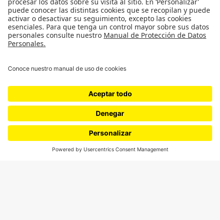
¿Quiénes somos?
Podcasts
Ediciones especiales
Proyectos 070
SÍGUENOS
¿Quieres escribir en 070?
CONTÁCTANOS
cerosetenta@uniandes.edu.co
BOGOTÁ, COLOMBIA