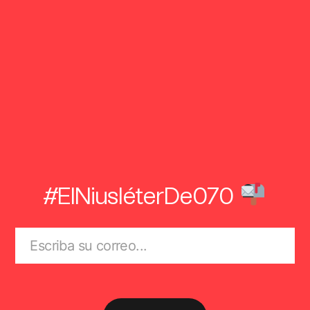
#ElNiusléterDe070