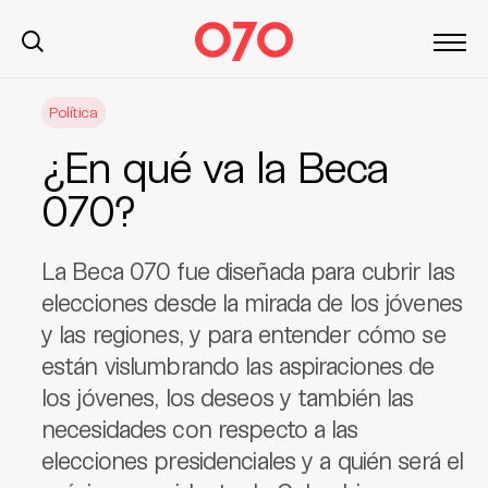
S
Política
k
i
¿En qué va la Beca
p
t
070?
o
c
La Beca 070 fue diseñada para cubrir las
o
n
elecciones desde la mirada de los jóvenes
t
y las regiones, y para entender cómo se
e
están vislumbrando las aspiraciones de
n
los jóvenes, los deseos y también las
t
necesidades con respecto a las
elecciones presidenciales y a quién será el