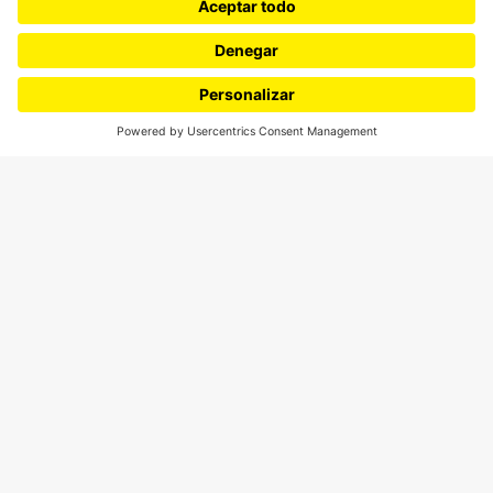
¿Quieres escribir en 070?
CONTÁCTANOS
cerosetenta@uniandes.edu.co
BOGOTÁ, COLOMBIA
NEWSLETTER
Suscríbase