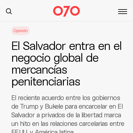
S
Opinión
k
i
El Salvador entra en el
p
t
negocio global de
o
mercancías
c
o
penitenciarias
n
t
e
El reciente acuerdo entre los gobiernos
n
de Trump y Bukele para encarcelar en El
t
Salvador a privados de la libertad marca
un hito en las relaciones carcelarias entre
EE.UU. y América latina.