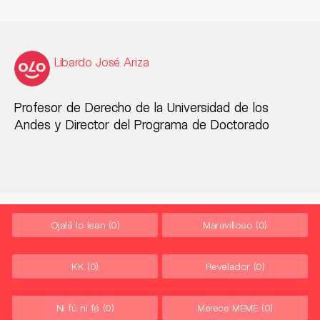
Libardo José Ariza
Profesor de Derecho de la Universidad de los
Andes y Director del Programa de Doctorado
Ojalá lo lean
(0)
Maravilloso
(0)
KK
(0)
Revelador
(0)
Ni fú ni fá
(0)
Merece MEME
(0)