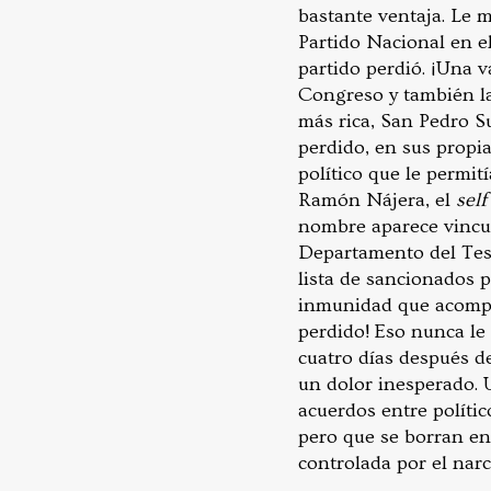
bastante ventaja. Le 
Partido Nacional en e
partido perdió. ¡Una v
Congreso y también las
más rica, San Pedro S
perdido, en sus propia
político que le permit
Ramón Nájera, el
sel
nombre aparece vincula
Departamento del Teso
lista de sancionados 
inmunidad que acompañ
perdido! Eso nunca le 
cuatro días después de
un dolor inesperado. U
acuerdos entre político
pero que se borran en
controlada por el narc