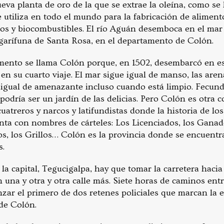
ueva planta de oro de la que se extrae la oleína, como se 
 utiliza en todo el mundo para la fabricación de aliment
os y biocombustibles. El río Aguán desemboca en el mar
garífuna de Santa Rosa, en el departamento de Colón.
amento se llama Colón porque, en 1502, desembarcó en es
n su cuarto viaje. El mar sigue igual de manso, las aren
o igual de amenazante incluso cuando está limpio. Fecund
podría ser un jardín de las delicias. Pero Colón es otra c
uatreros y narcos y latifundistas donde la historia de lo
nta con nombres de cárteles: Los Licenciados, los Ganad
os, los Grillos… Colón es la provincia donde se encuent
s.
 la capital, Tegucigalpa, hay que tomar la carretera haci
 una y otra y otra calle más. Siete horas de caminos ent
nzar el primero de dos retenes policiales que marcan la 
 de Colón.