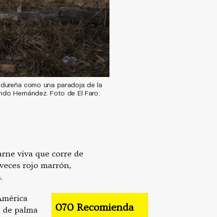
ondureña como una paradoja de la
ndo Hernández. Foto de El Faro:
arne viva que corre de
 veces rojo marrón,
s.
 América
070 Recomienda
o de palma