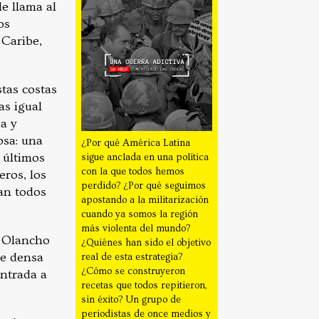
le llama al
os
 Caribe,
tas costas
as igual
a y
osa: una
¿Por qué América Latina
s últimos
sigue anclada en una política
con la que todos hemos
eros, los
perdido? ¿Por qué seguimos
ran todos
apostando a la militarización
cuando ya somos la región
más violenta del mundo?
a Olancho
¿Quiénes han sido el objetivo
re densa
real de esta estrategia?
¿Cómo se construyeron
entrada a
recetas que todos repitieron,
sin éxito? Un grupo de
periodistas de once medios y