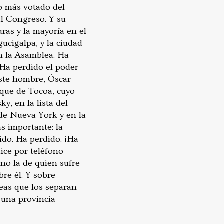
to más votado del
al Congreso. Y su
ras y la mayoría en el
gucigalpa, y la ciudad
en la Asamblea. Ha
 Ha perdido el poder
este hombre, Óscar
ique de Tocoa, cuyo
y, en la lista del
de Nueva York y en la
s importante: la
ido. Ha perdido. ¡Ha
dice por teléfono
ino la de quien sufre
bre él. Y sobre
íneas que los separan
 una provincia