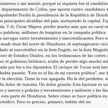
mintieron o me mintió, porque ni siquiera fue el candida
l departamento de Colón, que aporta cuatro candidatos 
apuleada! Perdió la presidencia de la República de Hondu
 principales alcaldías del país, incluyendo la capital, Te
ula. Y él, Óscar Nájera, perdió mucho más que su curul 
s palabras, millones de lempiras en la campaña política.
ía navegar entre terratenientes y narcotraficantes. Pero 
f made man
del norte de Honduras, el septuagenario cac
do al narcotráfico en la lista Engels, en la lista Magnitsk
ro de Estados Unidos, en los testimonios de las cortes 
por el gobierno británico, acaba de perder algo mucho má
a por ley a los diputados. El cacique de Tocoa está her
había pasado. “Este es el fin de mi carrera política”, me 
 la elección. Tiene la voz apagada. No la del perdedor, s
n dolor de traición. Un dolor grande. Esta historia es so
s y narcos y policías y terratenientes y militares y las l
 esta parte de Honduras. Sobre cómo se hace política en
otráfico. Pero es preciso, primero, hablar del río.