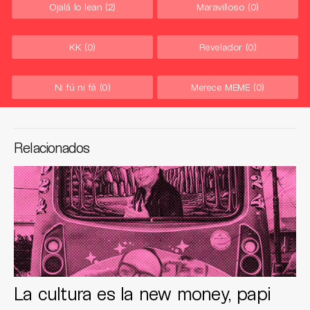
Ojalá lo lean
(2)
Maravilloso
(0)
KK
(0)
Revelador
(0)
Ni fú ni fá
(0)
Merece MEME
(0)
Relacionados
La cultura es la new money, papi