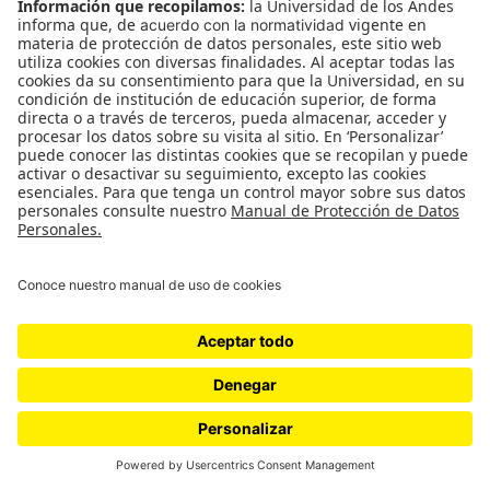
#ElNiusléterDe070
Suscríbase