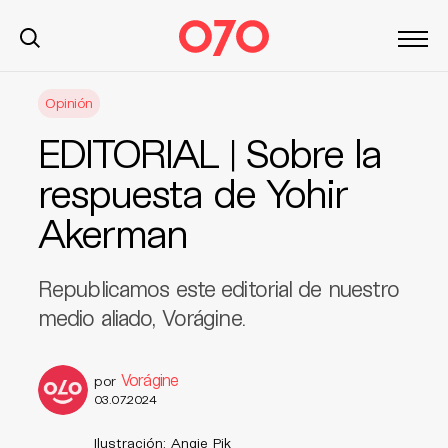
S
Opinión
k
i
EDITORIAL | Sobre la
p
t
respuesta de Yohir
o
Akerman
c
o
n
Republicamos este editorial de nuestro
t
medio aliado, Vorágine.
e
n
t
Vorágine
por
03.07.2024
Ilustración: Angie Pik