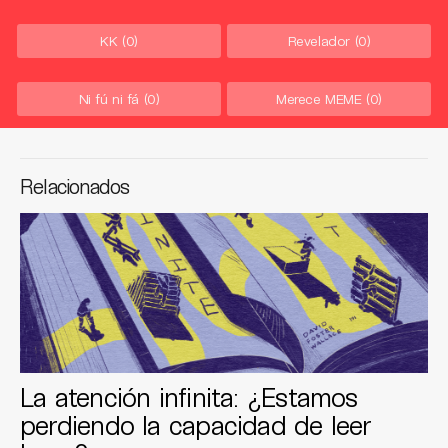
KK
(0)
Revelador
(0)
Ni fú ni fá
(0)
Merece MEME
(0)
Relacionados
La atención infinita: ¿Estamos
perdiendo la capacidad de leer