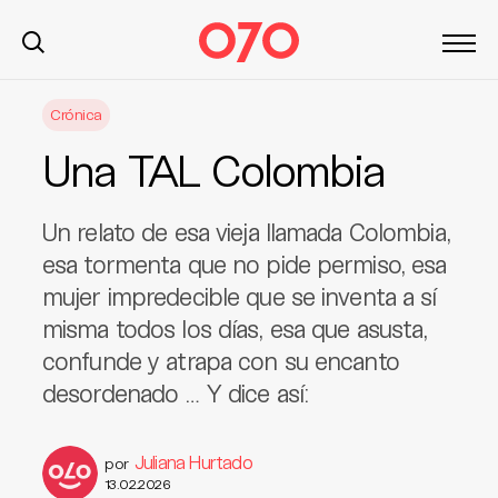
S
Crónica
k
i
Una TAL Colombia
p
t
o
Un relato de esa vieja llamada Colombia,
c
esa tormenta que no pide permiso, esa
o
mujer impredecible que se inventa a sí
n
misma todos los días, esa que asusta,
t
confunde y atrapa con su encanto
e
n
desordenado … Y dice así:
t
Juliana Hurtado
por
13.02.2026