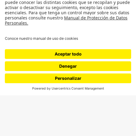
¿Quiénes somos?
Podcasts
Ediciones especiales
Proyectos 070
SÍGUENOS
¿Quieres escribir en 070?
CONTÁCTANOS
cerosetenta@uniandes.edu.co
BOGOTÁ, COLOMBIA