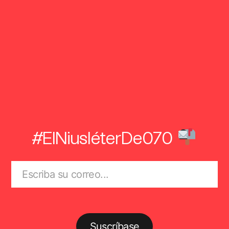
#ElNiusléterDe070
Suscríbase