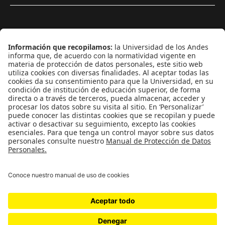
¿Quiénes somos?
Podcasts
Ediciones especiales
Proyectos 070
SÍGUENOS
¿Quieres escribir en 070?
CONTÁCTANOS
cerosetenta@uniandes.edu.co