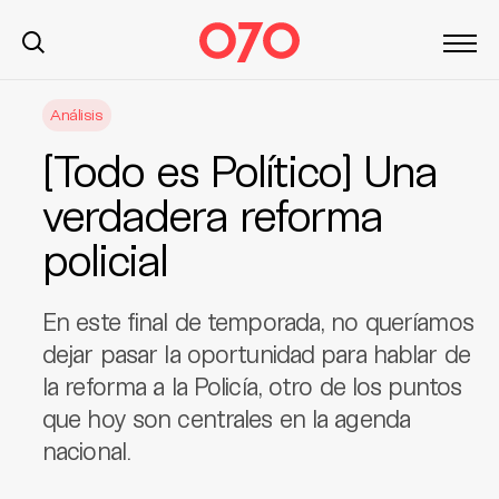
S
Análisis
k
i
[Todo es Político] Una
p
t
verdadera reforma
o
policial
c
o
n
En este final de temporada, no queríamos
t
dejar pasar la oportunidad para hablar de
e
la reforma a la Policía, otro de los puntos
n
t
que hoy son centrales en la agenda
nacional.