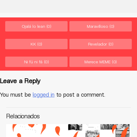
Ojalá lo lean
(0)
Maravilloso
(0)
KK
(0)
Revelador
(0)
Ni fú ni fá
(0)
Merece MEME
(0)
Leave a Reply
You must be
logged in
to post a comment.
Relacionados