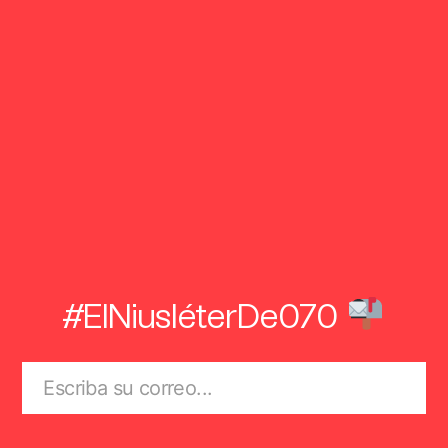
#ElNiusléterDe070