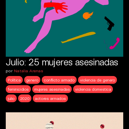
Julio: 25 mujeres asesinadas
por
Natalia Arenas
Política
genero
conflicto armado
violencia de genero
feminicidios
mujeres asesinadas
violencia domestica
julio
2020
actores armados