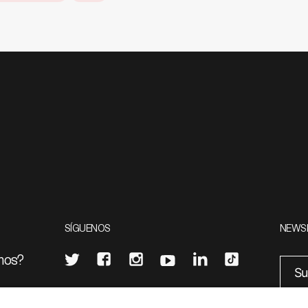
SÍGUENOS
NEWS
mos?
¿Quieres escribir en 070?
eciales