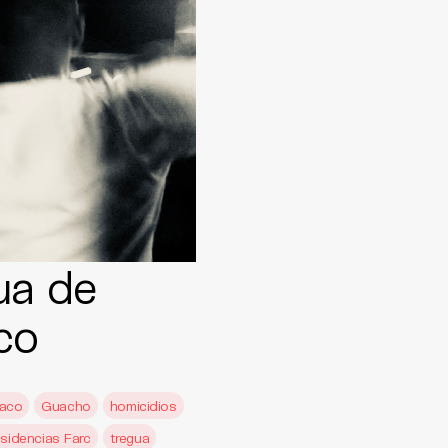
ua de
co
aco
Guacho
homicidios
isidencias Farc
tregua