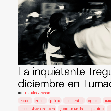
La inquietante treg
diciembre en Tuma
por
Natalia Arenas
Política
Nariño
policía
narcotráfico
ejercito
Tum
Frente Óliver Sinisterra
guerrillas unidas del pacifico
d