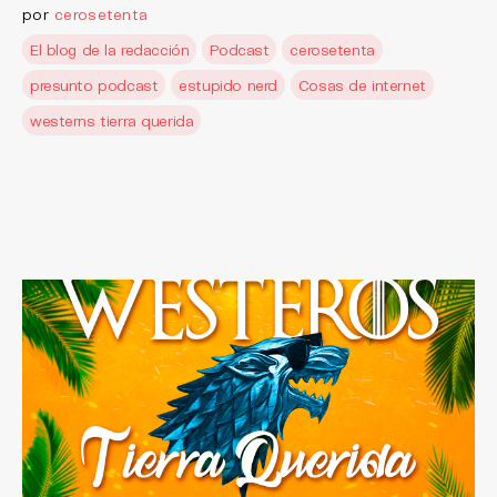
por
cerosetenta
El blog de la redacción
Podcast
cerosetenta
presunto podcast
estupido nerd
Cosas de internet
westerns tierra querida