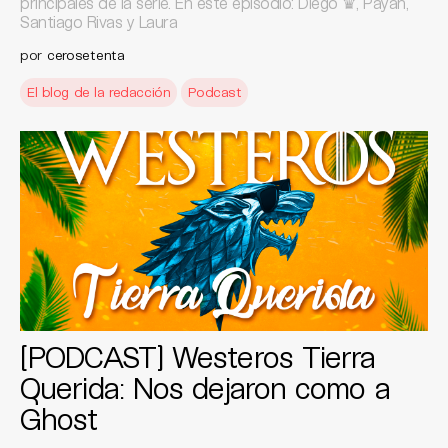
principales de la serie. En este episodio: Diego ♛, Payán,
Santiago Rivas y Laura
por
cerosetenta
El blog de la redacción
Podcast
[PODCAST] Westeros Tierra
Querida: Nos dejaron como a
Ghost