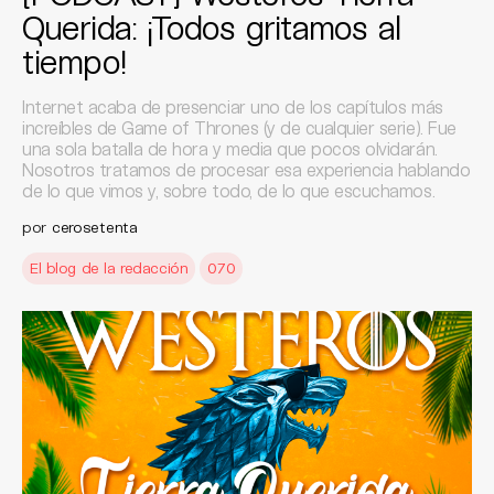
Querida: ¡Todos gritamos al
tiempo!
Internet acaba de presenciar uno de los capítulos más
increíbles de Game of Thrones (y de cualquier serie). Fue
una sola batalla de hora y media que pocos olvidarán.
Nosotros tratamos de procesar esa experiencia hablando
de lo que vimos y, sobre todo, de lo que escuchamos.
por
cerosetenta
El blog de la redacción
070