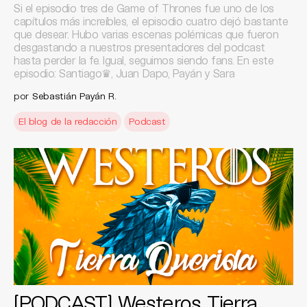
Si el episodio tres de Game of Thrones fue uno de los
capítulos más increíbles, el episodio cuatro dejó bastante
que desear. Hubo varias escenas polémicas que fueron
desgastando a nuestros presentadores del podcast
hasta perder la fe. Igual, seguimos siendo fans. En este
episodio: Santiago♛, Juan Dapo, Payán y Sara
por
Sebastián Payán R.
El blog de la redacción
Podcast
[PODCAST] Westeros Tierra