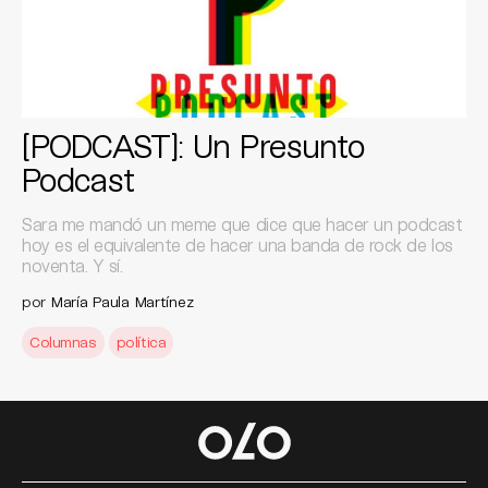
[PODCAST]: Un Presunto
Podcast
Sara me mandó un meme que dice que hacer un podcast
hoy es el equivalente de hacer una banda de rock de los
noventa. Y sí.
por
María Paula Martínez
Columnas
política