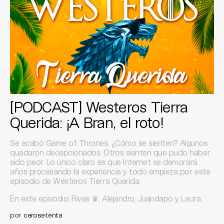
[PODCAST] Westeros Tierra
Querida: ¡A Bran, el roto!
Se acabó Game of Thrones. ¿Cómo se sienten? Algunos
quedaron decepcionados. Otros sienten que pudo haber
sido peor. Lo único claro es que Internet se demorará
años procesando la experiencia y todo empieza por este
episodio de Westeros Tierra Querida.
En este episodio: Rivas ♛, Alejandro, Juandapo y Laura.
por
cerosetenta