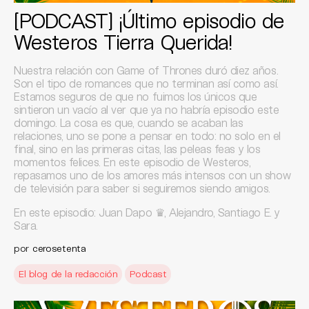
[PODCAST] ¡Último episodio de
Westeros Tierra Querida!
Nuestra relación con Game of Thrones duró diez años.
Son el tipo de romances que no terminan así como así.
Estamos seguros de que no fuimos los únicos que
sintieron un vacío al ver que ya no habría episodio este
domingo. La cosa es que, cuando se acaban las
relaciones, uno se pone a pensar en todo: no solo en el
final, sino en las primeras citas, las peleas feas y los
momentos felices. En este episodio de Westeros,
repasamos uno de los amores más intensos con un show
de televisión para saber si seguiremos siendo amigos.
En este episodio: Juan Dapo ♛, Alejandro, Santiago E. y
Sara.
por
cerosetenta
El blog de la redacción
Podcast