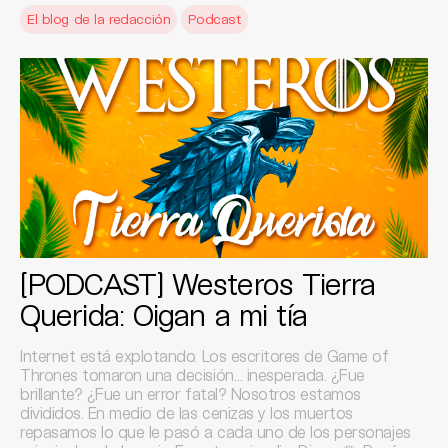
El blog de la redacción
Podcast
[PODCAST] Westeros Tierra
Querida: Oigan a mi tía
Internet está explotando. Los escritores de Game of
Thrones tomaron una decisión… inesperada. ¿Fue
brillante? ¿Fue un error fatal? Nosotros estamos
divididos. En medio de las cenizas y los muertos
repasamos lo que le pasó a cada uno de los personajes