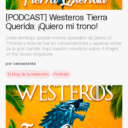
[PODCAST] Westeros Tierra
Querida: ¡Quiero mi trono!
Cada domingo quedan menos episodios de Game of
Thrones y este se fue en conversaciones y esperas antes
de la gran batalla. Aquí nuestro veredicto sobre A Knight
of the Seven Kingdoms.
por
cerosetenta
El blog de la redacción
Podcast