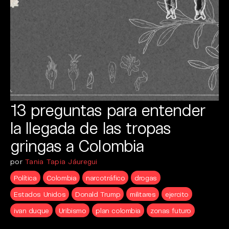
13 preguntas para entender
la llegada de las tropas
gringas a Colombia
por
Tania Tapia Jáuregui
Política
Colombia
narcotráfico
drogas
Estados Unidos
Donald Trump
militares
ejercito
ivan duque
Uribismo
plan colombia
zonas futuro