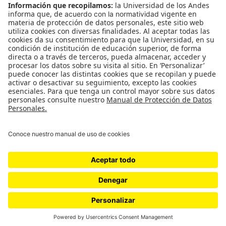
CONTÁCTANOS
cerosetenta@uniandes.edu.co
BOGOTÁ, COLOMBIA
NEWSLETTER
Suscríbase