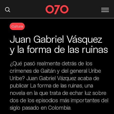
S
Cultura
k
i
Juan Gabriel Vásquez
p
t
y la forma de las ruinas
o
c
¿Qué pasó realmente detrás de los
o
n
crímenes de Gaitán y del general Uribe
t
Uribe? Juan Gabriel Vázquez acaba de
e
publicar La forma de las ruinas, una
n
novela en la que trata de echar luz sobre
t
dos de los episodios más importantes del
siglo pasado en Colombia.