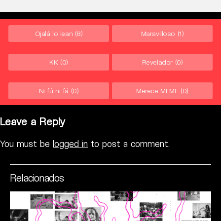
Ojalá lo lean
(8)
Maravilloso
(1)
KK
(0)
Revelador
(0)
Ni fú ni fá
(0)
Merece MEME
(0)
Leave a Reply
You must be
logged in
to post a comment.
Relacionados