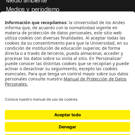
Medios y periodismo
Ciudad
Movilización social
¿Quiénes somos?
Podcasts
Ediciones especiales
Proyectos 070
SÍGUENOS