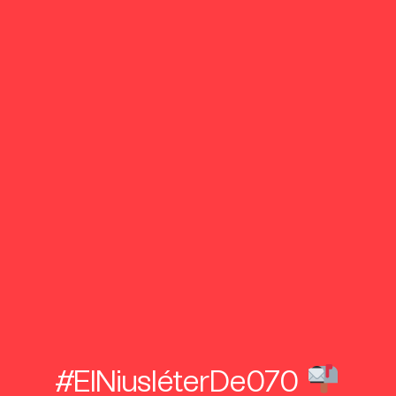
#ElNiusléterDe070