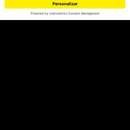
¿Quieres escribir en 070?
CONTÁCTANOS
cerosetenta@uniandes.edu.co
BOGOTÁ, COLOMBIA
NEWSLETTER
Suscríbase