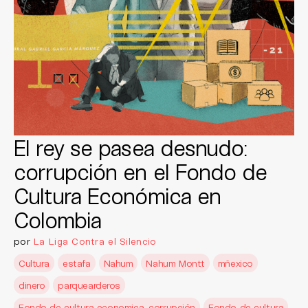
El rey se pasea desnudo:
corrupción en el Fondo de
Cultura Económica en
Colombia
por
La Liga Contra el Silencio
Cultura
estafa
Nahum
Nahum Montt
mñexico
dinero
parquearderos
Fondo de cultura economica. corrupción
Fondo de cultura