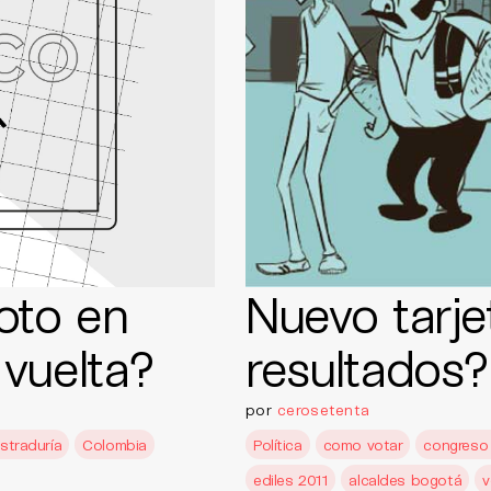
oto en
Nuevo tarje
vuelta?
resultados?
por
cerosetenta
straduría
Colombia
Política
como votar
congreso 
ediles 2011
alcaldes bogotá
v