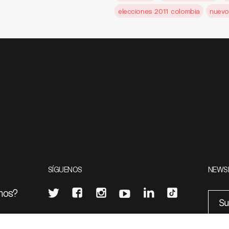
elecciones 2011 colombia
nuevo
SÍGUENOS
NEWS
mos?
¿Quieres escribir en 070?
eciales