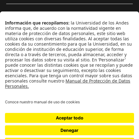
¿Quieres escribir en 070?
CONTÁCTANOS
cerosetenta@uniandes.edu.co
BOGOTÁ, COLOMBIA
NEWSLETTER
Suscríbase