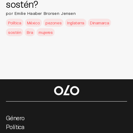
sostén?
por Emilie Haaber Brorsen Jensen
Política
México
pezones
Inglaterra
Dinamarca
sostén
Bra
mujeres
Género
Política