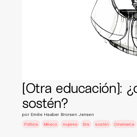
[Otra educación]: ¿
sostén?
por Emilie Haaber Brorsen Jensen
Política
México
mujeres
Bra
sostén
Dinamarca