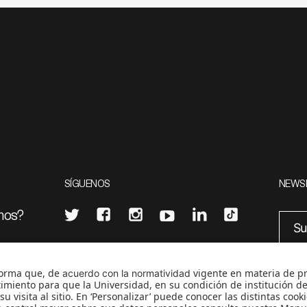
SÍGUENOS
NEWS
mos?
¿Quieres escribir en 070?
eciales
0
CONTÁCTANOS
cerosetenta@uniandes.edu.co