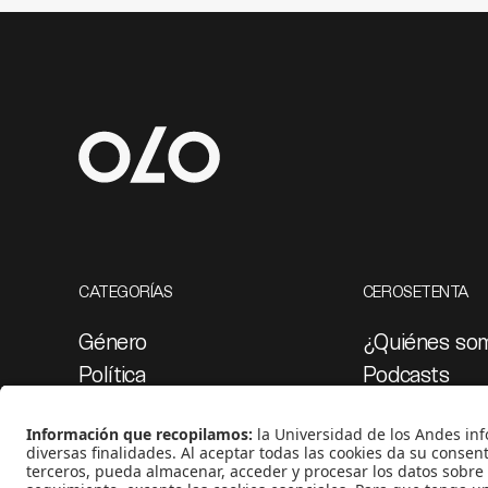
CATEGORÍAS
CEROSETENTA
Género
¿Quiénes so
Política
Podcasts
Cultura
Ediciones esp
Medio ambiente
Proyectos 07
Medios y periodismo