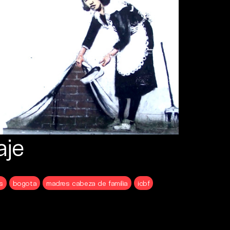
aje
s
bogota
madres cabeza de familia
icbf