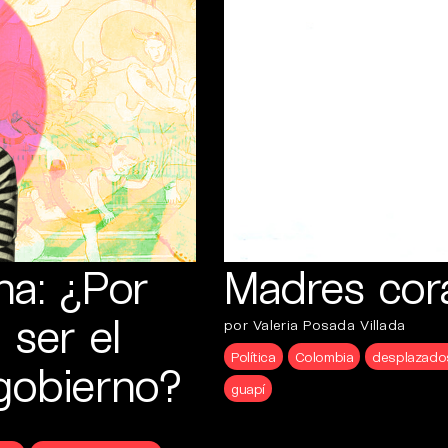
na: ¿Por
Madres cor
 ser el
por Valeria Posada Villada
Política
Colombia
desplazado
gobierno?
guapí