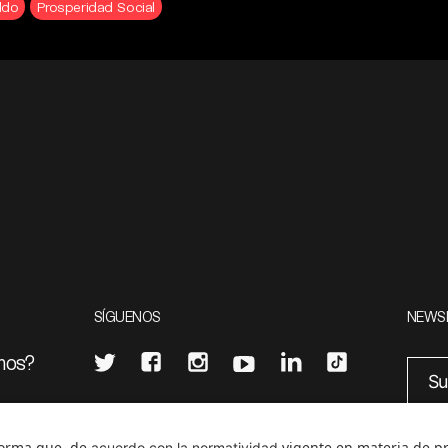
ldo
Prosperidad Social
SÍGUENOS
NEWS
mos?
¿Quieres escribir en 070?
eciales