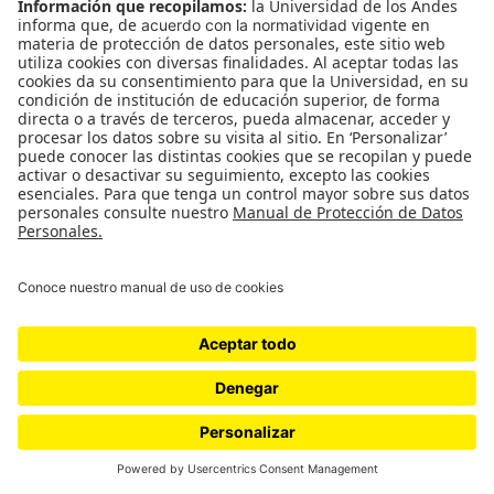
Ni fú ni fá
(0)
Merece MEME
(1)
Leave a Reply
You must be
logged in
to post a comment.
Relacionados
Edson Velandia en el vagón de 070:
una conversación sobre guerra,
creación y comunidad