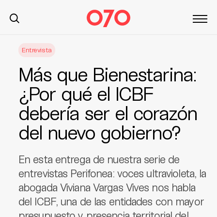
S
Entrevista
k
i
Más que Bienestarina:
p
t
¿Por qué el ICBF
o
debería ser el corazón
c
o
del nuevo gobierno?
n
t
e
En esta entrega de nuestra serie de
n
entrevistas Perifonea: voces ultravioleta, la
t
abogada Viviana Vargas Vives nos habla
del ICBF, una de las entidades con mayor
presupuesto y presencia territorial del