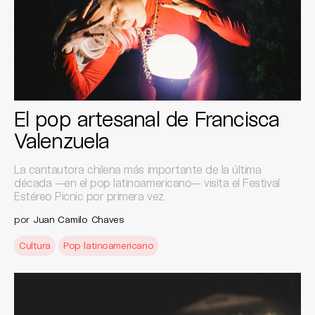
El pop artesanal de Francisca
Valenzuela
La cantautora chilena más importante de la última
década —en el pop latinoamericano— visita el Festival
Estéreo Picnic por primera vez.
por
Juan Camilo Chaves
Cultura
Pop latinoamericano