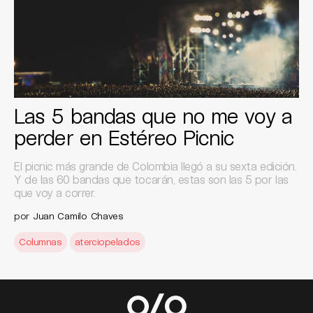
Las 5 bandas que no me voy a
perder en Estéreo Picnic
El picnic más grande de Colombia llegó a su sexta edición.
Y de las 60 bandas que tocarán, estas son las 5 por las
que voy a correr.
por
Juan Camilo Chaves
Columnas
aterciopelados