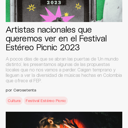
Artistas nacionales que
queremos ver en el Festival
Estéreo Picnic 2023
A pocos días de que se abran las puertas de ‘Un mundo
distinto’, les presentamos algunas de las propuestas
locales que no nos vamos a perder. Caigan temprano y
lleguen a ver la diversidad de músicas hechas en Colombia
que ofrece el FEP.
por Cerosetenta
Cultura
Festival Estéreo Picnic