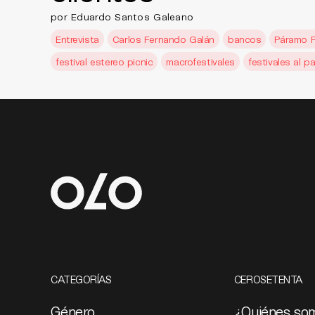
por Eduardo Santos Galeano
Entrevista
Carlos Fernando Galán
bancos
Páramo P
festival estereo picnic
macrofestivales
festivales al p
CATEGORÍAS
CEROSETENTA
Género
¿Quiénes so