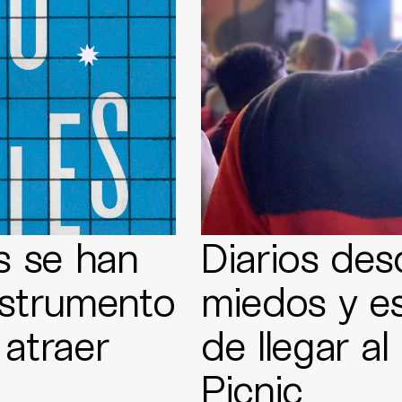
s se han
Diarios desd
nstrumento
miedos y es
 atraer
de llegar al
Picnic