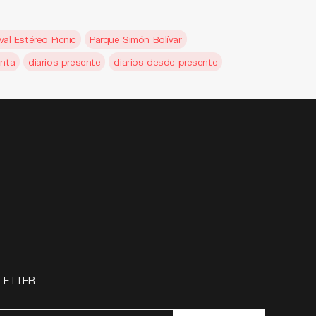
val Estéreo Picnic
Parque Simón Bolívar
enta
diarios presente
diarios desde presente
LETTER