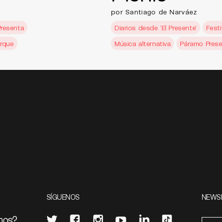
por Santiago de Narváez
resenta
Diarios desde 'El Presente'
Festi
arque
Música alternativa
Páramo Pres
SÍGUENOS
NEWS
mos?