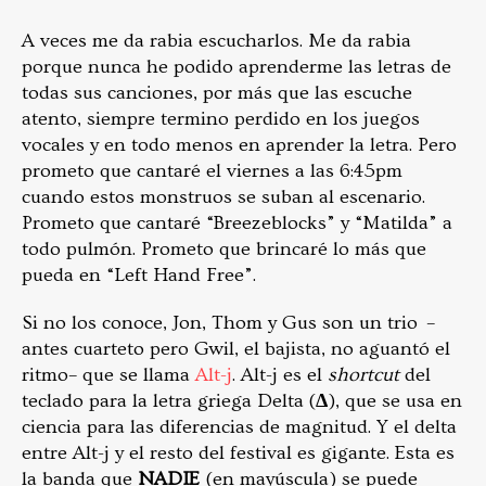
A veces me da rabia escucharlos. Me da rabia
porque nunca he podido aprenderme las letras de
todas sus canciones, por más que las escuche
atento, siempre termino perdido en los juegos
vocales y en todo menos en aprender la letra. Pero
prometo que cantaré el viernes a las 6:45pm
cuando estos monstruos se suban al escenario.
Prometo que cantaré “Breezeblocks” y “Matilda” a
todo pulmón. Prometo que brincaré lo más que
pueda en “Left Hand Free”.
Si no los conoce, Jon, Thom y Gus son un trio –
antes cuarteto pero Gwil, el bajista, no aguantó el
ritmo– que se llama
Alt-j
. Alt-j es el
shortcut
del
teclado para la letra griega Delta (
Δ
), que se usa en
ciencia para las diferencias de magnitud. Y el delta
entre Alt-j y el resto del festival es gigante. Esta es
la banda que
NADIE
(en mayúscula) se puede