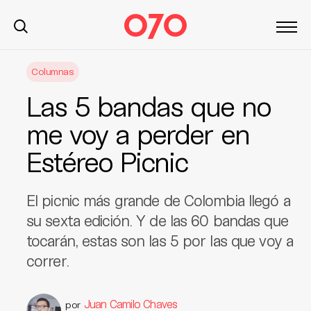
S
Columnas
k
i
Las 5 bandas que no
p
t
me voy a perder en
o
Estéreo Picnic
c
o
n
El picnic más grande de Colombia llegó a
t
su sexta edición. Y de las 60 bandas que
e
tocarán, estas son las 5 por las que voy a
n
t
correr.
Juan Camilo Chaves
por