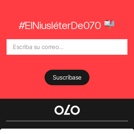
#ElNiusléterDe070
Suscríbase