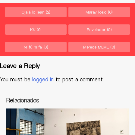
Ojalá lo lean
(2)
Maravilloso
(0)
KK
(0)
Revelador
(0)
Ni fú ni fá
(0)
Merece MEME
(0)
Leave a Reply
You must be
logged in
to post a comment.
Relacionados