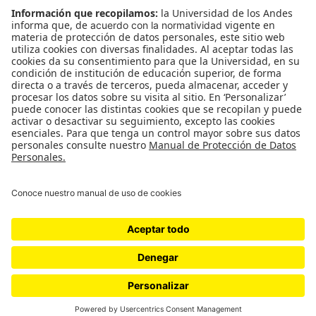
Género
Política
Cultura
Medio ambiente
Medios y periodismo
Ciudad
Movilización social
¿Quiénes somos?
Podcasts
Ediciones especiales
Proyectos 070
SÍGUENOS