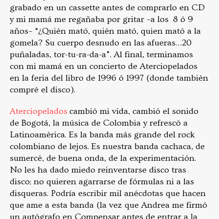
grabado en un cassette antes de comprarlo en CD
y mi mamá me regañaba por gritar –a los 8 ó 9
años– “¿Quién mató, quién mató, quien mató a la
gomela? Su cuerpo desnudo en las afueras…20
puñaladas, tor-tu-ra-da-a”. Al final, terminamos
con mi mamá en un concierto de Aterciopelados
en la feria del libro de 1996 ó 1997 (donde también
compré el disco).
Aterciopelados
cambió mi vida, cambió el sonido
de Bogotá, la música de Colombia y refrescó a
Latinoamérica. Es la banda más grande del rock
colombiano de lejos. Es nuestra banda cachaca, de
sumercé, de buena onda, de la experimentación.
No les ha dado miedo reinventarse disco tras
disco; no quieren agarrarse de fórmulas ni a las
disqueras. Podría escribir mil anécdotas que hacen
que ame a esta banda (la vez que Andrea me firmó
un autógrafo en Compensar antes de entrar a la