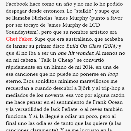
Facebook hace como un año y no me lo he podido
despegar desde entonces. Lo “stalkié” y supe que
se llamaba Nicholas James Murphy (punto a favor
por ser tocayo de James Murphy de LCD
Soundsystem), pero que su nombre artístico era
Chet Faker
. Supe que era australiano, que acababa
de lanzar su primer disco
Build On Glass (2014)
y
que él no iba a ser un
one hit wonder
. Al menos no
en mi cabeza. “Talk Is Cheap” se convirtió
rápidamente en un himno de mi 2014, en una de
esa canciones que no puede no ponerse en
loop
eterno. Esos
soniditos mínimos maravillosos
me
recuerdan a cuando descubrí a Björk y al trip-hop a
mediados de los noventa;
esa voz
por alguna razón
me hace pensar en el sentimiento de Frank Ocean
y la versatilidad de Jack Peñate, o al revés también
funciona. Y sí, la llegué a odiar un poco, pero al
final uno las odia es de tanto que las quiere (a las
canciones claramente). Y se me incrustó en la