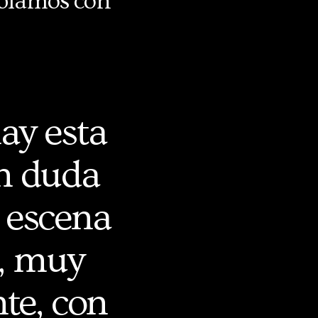
Hablamos con
ay esta
in duda
 escena
a, muy
te, con