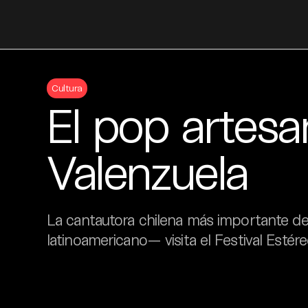
Skip
to
Cultura
content
El pop artesa
Valenzuela
La cantautora chilena más importante de
latinoamericano— visita el Festival Estér