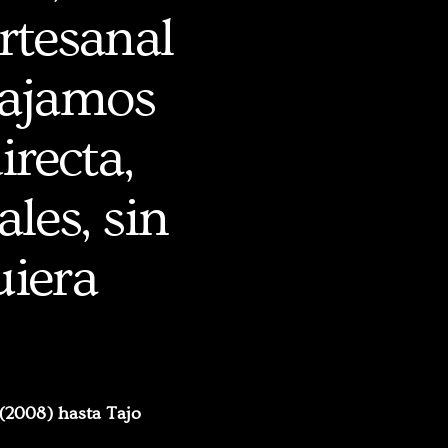
rtesanal
bajamos
recta,
les, sin
uiera
(2008) hasta Tajo