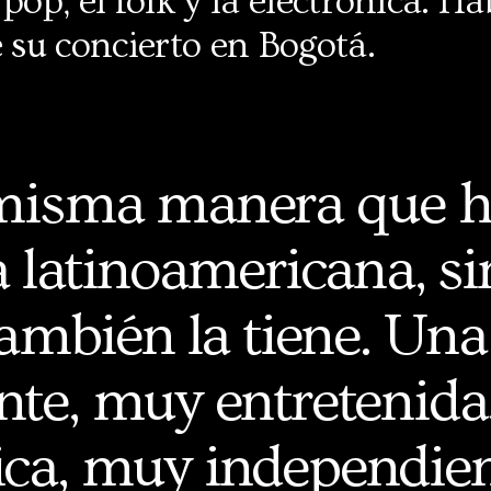
 pop, el folk y la electrónica. 
e su concierto en Bogotá.
misma manera que h
 latinoamericana, s
también la tiene. Una
nte, muy entretenid
ica, muy independien