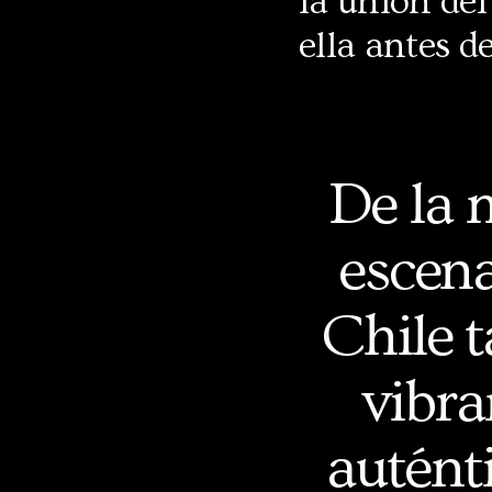
la unión del
ella antes d
De la 
escena
Chile 
vibra
autént