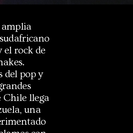
 amplia
 sudafricano
 el rock de
hakes.
 del pop y
 grandes
 Chile llega
zuela, una
perimentado