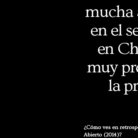
mucha a
en el 
en Ch
muy pro
la p
¿Cómo ves en retrospe
Abierto (2014)?