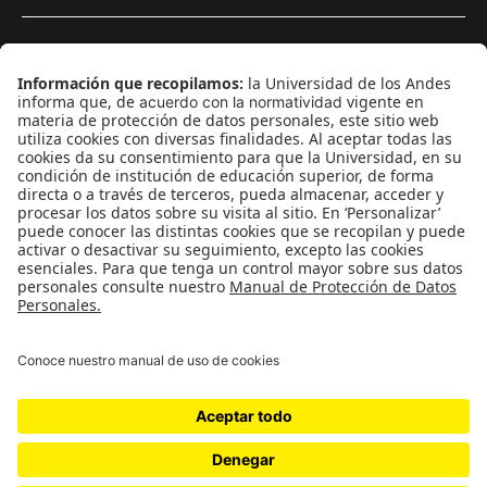
¿Quieres escribir en 070?
CONTÁCTANOS
cerosetenta@uniandes.edu.co
BOGOTÁ, COLOMBIA
NEWSLETTER
Suscríbase