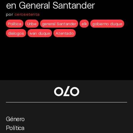
en General Santander
por
cerosetenta
Política
Uribe
general Santander
elk
gobierno duque
dialogos
ivan duque
Atentado
Género
Política