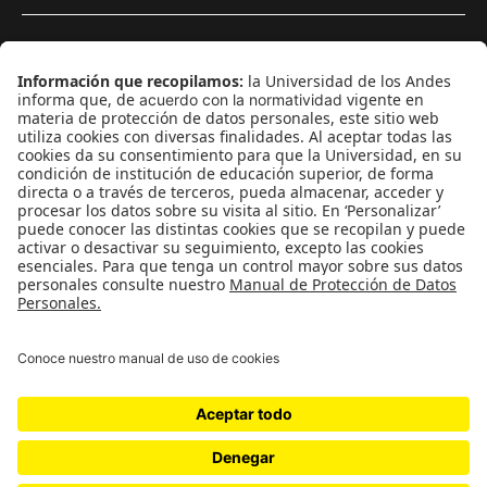
¿Quieres escribir en 070?
CONTÁCTANOS
cerosetenta@uniandes.edu.co
BOGOTÁ, COLOMBIA
NEWSLETTER
Suscríbase