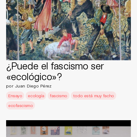
¿Puede el fascismo ser
«ecológico»?
por Juan Diego Pérez
Ensayo
ecología
fascismo
todo está muy facho
ecofascismo