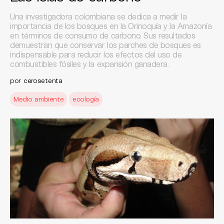
Una investigadora colombiana se dedica a medir la
importancia de los bosques en la Orinoquía y la Amazonía
en términos de consumo de carbono. Sus resultados
demuestran que conservar los parches de bosques es
indispensable para reducir los efectos del uso de
combustibles fósiles y la expansión ganadera.
por
cerosetenta
Medio ambiente
ecología