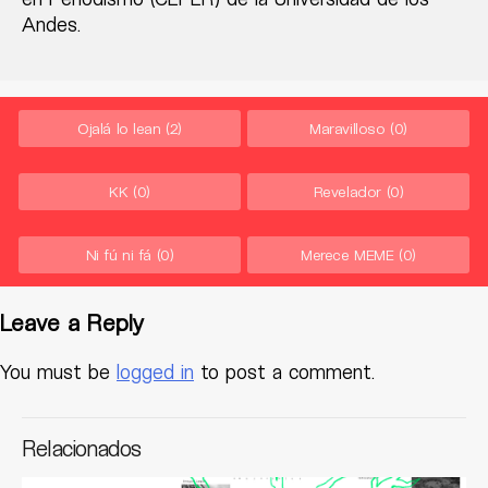
Andes.
Ojalá lo lean
(2)
Maravilloso
(0)
KK
(0)
Revelador
(0)
Ni fú ni fá
(0)
Merece MEME
(0)
Leave a Reply
You must be
logged in
to post a comment.
Relacionados