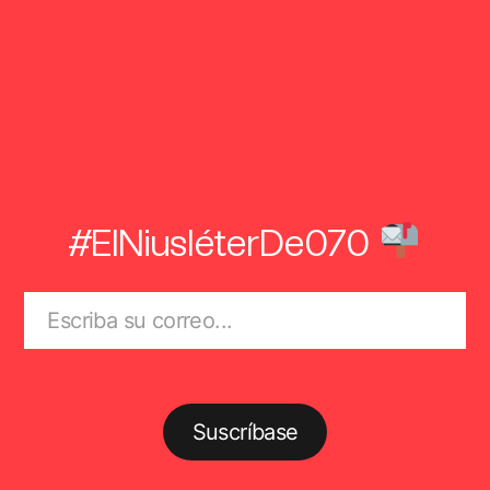
#ElNiusléterDe070
Suscríbase