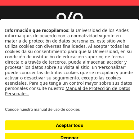
Género
Política
Cultura
Medio ambiente
Medios y periodismo
Ciudad
Movilización social
¿Quiénes somos?