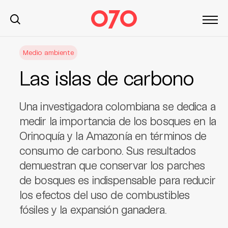
S
Medio ambiente
k
i
Las islas de carbono
p
t
o
Una investigadora colombiana se dedica a
c
medir la importancia de los bosques en la
o
Orinoquía y la Amazonía en términos de
n
consumo de carbono. Sus resultados
t
demuestran que conservar los parches
e
n
de bosques es indispensable para reducir
t
los efectos del uso de combustibles
fósiles y la expansión ganadera.