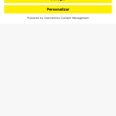
Podcasts
Ediciones especiales
Proyectos 070
SÍGUENOS
¿Quieres escribir en 070?
CONTÁCTANOS
cerosetenta@uniandes.edu.co
BOGOTÁ, COLOMBIA
NEWSLETTER