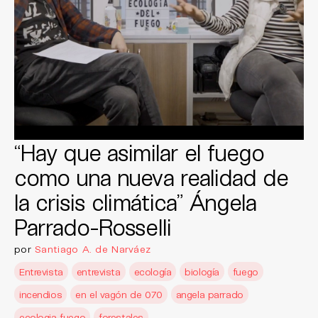
“Hay que asimilar el fuego
como una nueva realidad de
la crisis climática” Ángela
Parrado-Rosselli
por
Santiago A. de Narváez
Entrevista
entrevista
ecología
biología
fuego
incendios
en el vagón de 070
angela parrado
ecologia fuego
forestales