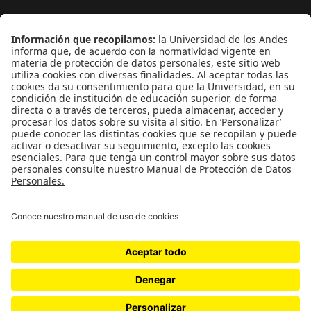
¿Quieres escribir en 070?
CONTÁCTANOS
cerosetenta@uniandes.edu.co
BOGOTÁ, COLOMBIA
NEWSLETTER
Suscríbase