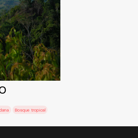
no
dana
Bosque tropical