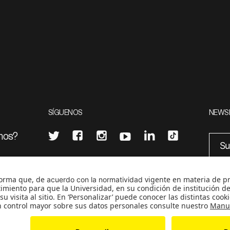
SÍGUENOS
NEWS
mos?
¿Quieres escribir en 070?
eciales
0
CONTÁCTANOS
cerosetenta@uniandes.edu.co
BOGOTÁ, COLOMBIA