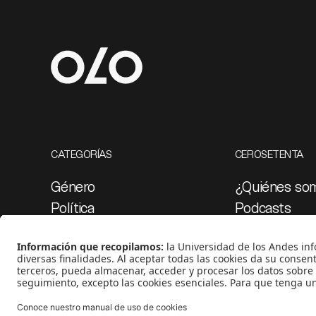
CATEGORÍAS
CEROSETENTA
Género
¿Quiénes so
Política
Podcasts
Cultura
Ediciones esp
Medio ambiente
Proyectos 07
Medios y periodismo
Ciudad
Movilización social