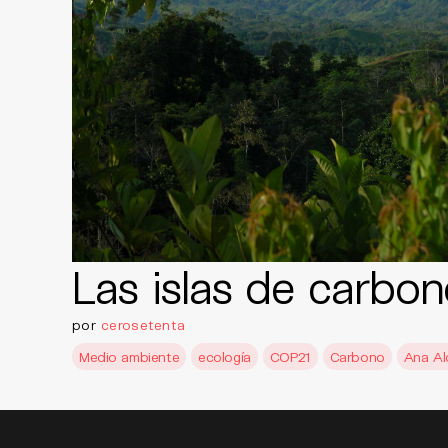
Las islas de carbo
por
cerosetenta
Medio ambiente
ecología
COP21
Carbono
Ana Al