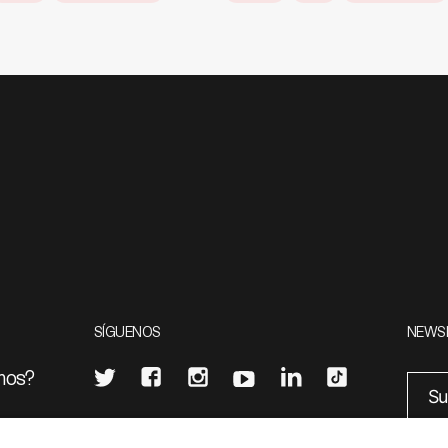
SÍGUENOS
NEWS
mos?
¿Quieres escribir en 070?
eciales