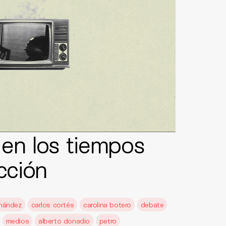
 en los tiempos
cción
nández
carlos cortés
carolina botero
debate
medios
alberto donadio
petro