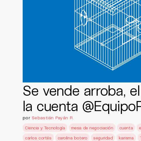
Se vende arroba, e
la cuenta @Equip
por
Sebastián Payán R.
Ciencia y Tecnología
mesa de negociación
cuenta
carlos cortés
carolina botero
seguridad
karisma