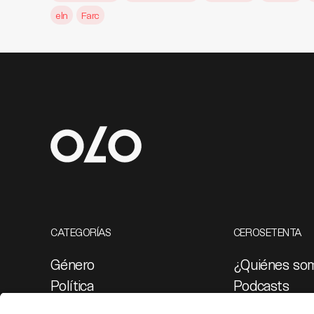
eln
Farc
CATEGORÍAS
CEROSETENTA
Género
¿Quiénes so
Política
Podcasts
Cultura
Ediciones esp