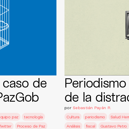
l caso de
Periodismo
oPazGob
de la distra
por
Sebastián Payán R.
equipo paz
tecnología
Cultura
periodismo
Salud Her
Twitter
Proceso de Paz
Análisis
fiscal
Gustavo Petro