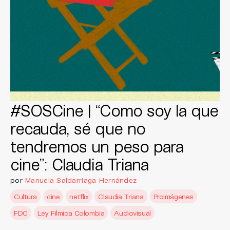
#SOSCine | “Como soy la que
recauda, sé que no
tendremos un peso para
cine”: Claudia Triana
por
Manuela Saldarriaga Hernández
Cultura
cine
netflix
Claudia Triana
Proimágenes
FDC
Ley Fílmica Colombia
Audiovisual