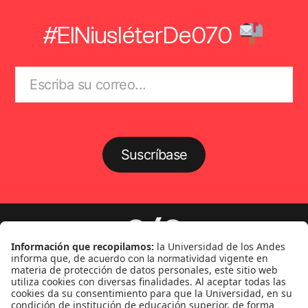
#ElNiusléterDe070
Suscríbase
Género