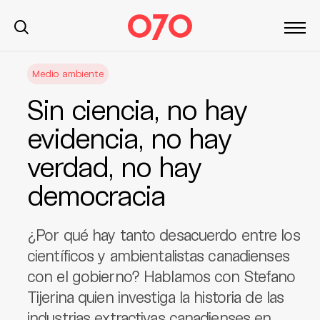
S
Medio ambiente
k
i
Sin ciencia, no hay
p
t
evidencia, no hay
o
verdad, no hay
c
o
democracia
n
t
e
¿Por qué hay tanto desacuerdo entre los
n
científicos y ambientalistas canadienses
t
con el gobierno? Hablamos con Stefano
Tijerina quien investiga la historia de las
industrias extractivas canadienses en