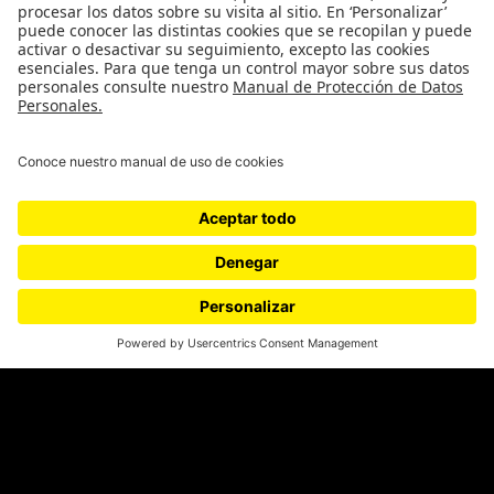
Género
Política
Cultura
Medio ambiente
Medios y periodismo
Ciudad
Movilización social
¿Quiénes somos?
Podcasts
Ediciones especiales
Proyectos 070