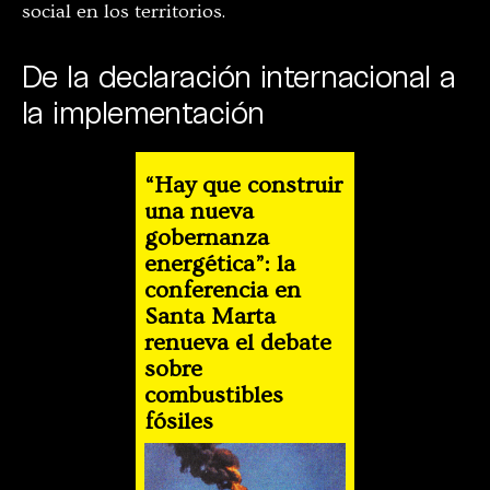
social en los territorios.
De la declaración internacional a
la implementación
“Hay que construir
una nueva
gobernanza
energética”: la
conferencia en
Santa Marta
renueva el debate
sobre
combustibles
fósiles