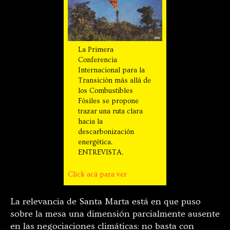
La Primera
Conferencia
Internacional para la
Transición más allá de
los Combustibles
Fósiles se propone
trazar una ruta clara
hacia la
descarbonización
energética.
ENTREVISTA.
Click acá para ver
La relevancia de Santa Marta está en que puso
sobre la mesa una dimensión parcialmente ausente
en las negociaciones climáticas: no basta con