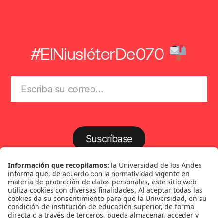
#ElNiusléterDe070
Suscríbase