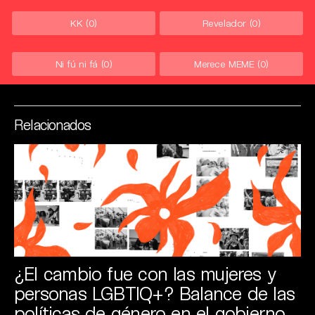
KK
(0)
Revelador
(0)
Ni fú ni fá
(0)
Merece MEME
(0)
Relacionados
¿El cambio fue con las mujeres y
personas LGBTIQ+? Balance de las
políticas de género en el gobierno