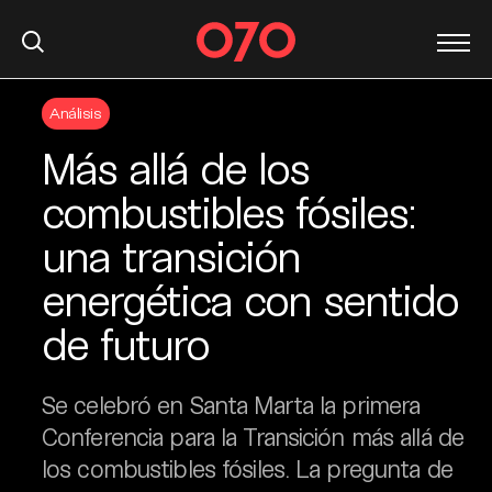
S
Análisis
k
i
Más allá de los
p
t
combustibles fósiles:
o
una transición
c
o
energética con sentido
n
t
de futuro
e
n
Se celebró en Santa Marta la primera
t
Conferencia para la Transición más allá de
los combustibles fósiles. La pregunta de