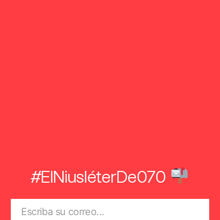
#ElNiusléterDe070