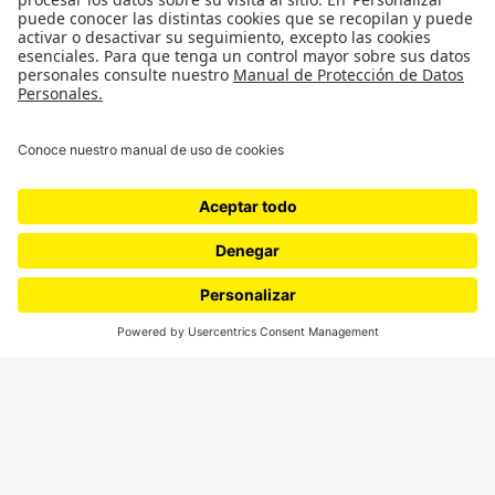
Movilización social
¿Quiénes somos?
Podcasts
Ediciones especiales
Proyectos 070
SÍGUENOS
¿Quieres escribir en 070?
CONTÁCTANOS