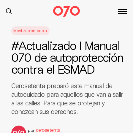
S
Movilización social
k
i
#Actualizado I Manual
p
t
070 de autoprotección
o
contra el ESMAD
c
o
n
Cerosetenta preparó este manual de
t
autocuidado para aquellos que van a salir
e
a las calles. Para que se protejan y
n
t
conozcan sus derechos.
cerosetenta
por