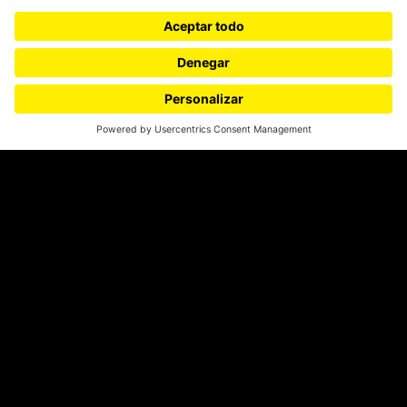
¿Quieres escribir en 070?
CONTÁCTANOS
cerosetenta@uniandes.edu.co
BOGOTÁ, COLOMBIA
NEWSLETTER
Suscríbase