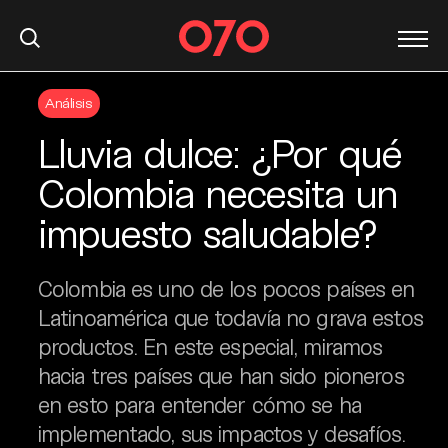
S
Análisis
k
i
Lluvia dulce: ¿Por qué
p
t
Colombia necesita un
o
impuesto saludable?
c
o
n
Colombia es uno de los pocos países en
t
Latinoamérica que todavía no grava estos
e
productos. En este especial, miramos
n
t
hacia tres países que han sido pioneros
en esto para entender cómo se ha
implementado, sus impactos y desafíos.