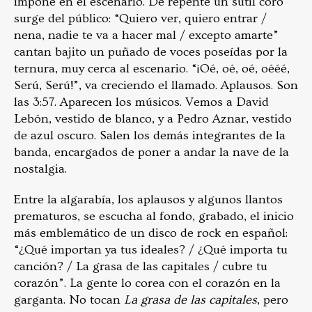
impone en el escenario. De repente un sutil coro
surge del público: “Quiero ver, quiero entrar /
nena, nadie te va a hacer mal / excepto amarte”
cantan bajito un puñado de voces poseídas por la
ternura, muy cerca al escenario. “¡Oé, oé, oé, oééé,
Serú, Serú!”, va creciendo el llamado. Aplausos. Son
las 3:57. Aparecen los músicos. Vemos a David
Lebón, vestido de blanco, y a Pedro Aznar, vestido
de azul oscuro. Salen los demás integrantes de la
banda, encargados de poner a andar la nave de la
nostalgia.
Entre la algarabía, los aplausos y algunos llantos
prematuros, se escucha al fondo, grabado, el inicio
más emblemático de un disco de rock en español:
“¿Qué importan ya tus ideales? / ¿Qué importa tu
canción? / La grasa de las capitales / cubre tu
corazón”. La gente lo corea con el corazón en la
garganta. No tocan
La grasa de las capitales
, pero