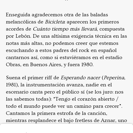
*
Enseguida agradecemos otra de las baladas
melancólicas de
Bicicleta
: aparecen los primeros
acordes de
Cuánto tiempo más llevará,
compuesta
por Lebón. De una altísima exigencia técnica en las
notas más altas, no podemos creer que estemos
escuchando a estos padres del rock en español
cantarnos así, como si estuviéramos en el estadio
Obras, en Buenos Aires, y fuera 1980.
Suena el primer riff de
Esperando nacer
(
Peperina
,
1981), la instrumentación avanza, nadie en el
escenario canta pero el público sí (se los juro: nos
las sabemos todas): “Tengo el corazón abierto /
todo el mundo puede ver un camino para crecer”.
Cantamos la primera estrofa de la canción,
mientras resplandece el bajo fretless de Aznar, uno
de los cinco bajos que usará a lo largo de todo el