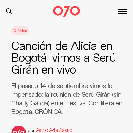
S
Crónica
k
i
Canción de Alicia en
p
t
Bogotá: vimos a Serú
o
Girán en vivo
c
o
n
El pasado 14 de septiembre vimos lo
t
impensado: la reunión de Serú Girán (sin
e
Charly García) en el Festival Cordillera en
n
t
Bogotá. CRÓNICA.
Astrid Ávila Castro
por