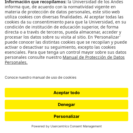
concierto. A destiempo aparece Carlos Vives y
canta: “¿Qué esperás ahí, al costado del camino?”.
El público grita, confundido. Hay quienes aplauden
y quienes se miran entre sí, desconcertados o con
vergüenza ajena. Pero cantamos la canción con
Vives. Es lo que hay, es lo que nos tocó. La segunda
parte de la canción, después del solo de Lebón,
mejora considerablemente. Otra de las artes
poéticas de Serú: “Soy un solitario transmitiendo
un mensaje / escribiendo frases para poder creer”.
“Yo amo a este hombre, lo conocí en una casa en
Miami, yo no sabía quién era” dice Lebón en
medio de algún delirio cuando la canción termina.
Vives responde: “Yo tampoco sabía quién era”,
entre risas. Alguien en el público grita “¡Ahora sí
cántenla!” mientras Vives habla. Nos da risa. Vives
menciona a Andrés Cepeda entre el público y nos
sentimos incómodas. Queremos que vuelva Serú.