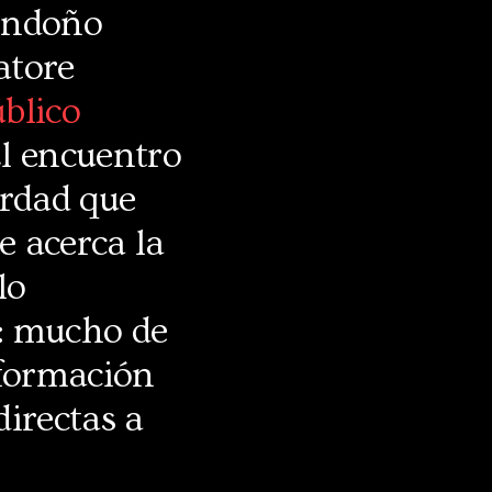
Londoño
atore
blico
El encuentro
erdad que
e acerca la
lo
e: mucho de
nformación
directas a