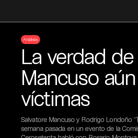
Skip
to
Análisis
content
La verdad de
Mancuso aún n
víctimas
Salvatore Mancuso y Rodrigo Londoño “
semana pasada en un evento de la Comisi
Cerosetenta habló con Rosario Montoya, s