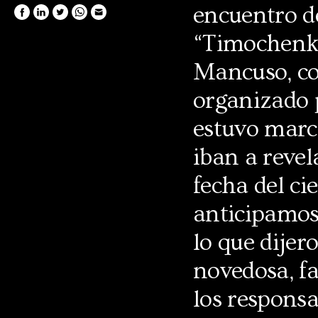
encuentro de
“Timochenko”
Mancuso, co
organizado 
estuvo marca
iban a revel
fecha del ci
anticipamo
lo que dije
novedosa, fa
los responsa