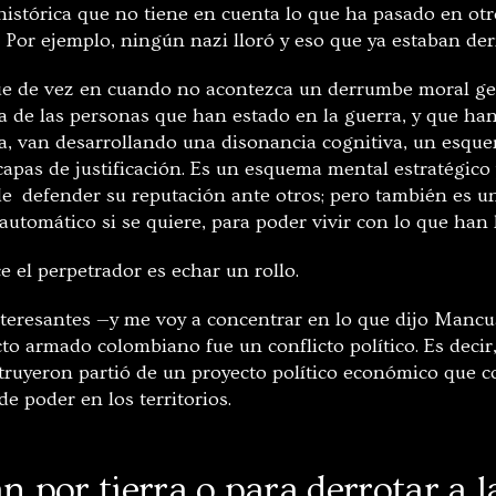
histórica que no tiene en cuenta lo que ha pasado en otr
. Por ejemplo, ningún nazi lloró y eso que ya estaban de
que de vez en cuando no acontezca un derrumbe moral ge
 de las personas que han estado en la guerra, y que ha
la, van desarrollando una disonancia cognitiva, un esqu
y capas de justificación. Es un esquema mental estratégico 
de defender su reputación ante otros; pero también es 
 automático si se quiere, para poder vivir con lo que han
e el perpetrador es echar un rollo.
teresantes —y me voy a concentrar en lo que dijo Manc
cto armado colombiano fue un conflicto político. Es decir
struyeron partió de un proyecto político económico que c
de poder en los territorios.
n por tierra o para derrotar a la