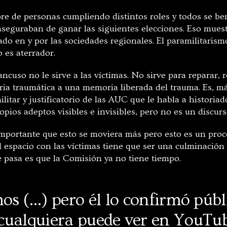
e de personas cumpliendo distintos roles y todos se be
 aseguraban de ganar las siguientes elecciones. Eso mues
do en y por las sociedades regionales. El paramilitaris
o es aterrador.
ncuso no le sirve a las víctimas. No sirve para reparar, 
ia traumática a una memoria liberada del trauma. Es, má
militar y justificatorio de las AUC que le habla a historia
opios adeptos visibles e invisibles, pero no es un discur
 importante que esto se moviera más pero esto es un pro
l espacio con las víctimas tiene que ser una culminación
e pasa es que la Comisión ya no tiene tiempo.
mos (…) pero él lo confirmó pú
cualquiera puede ver en YouTube