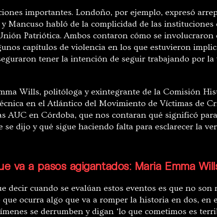
ciones importantes. Londoño, por ejemplo, expresó arrep
, y Mancuso habló de la complicidad de las instituciones
 Unión Patriótica. Ambos contaron cómo se involucraron e
gunos capítulos de violencia en los que estuvieron impli
eguraron tener la intención de seguir trabajando por la 
ma Wills, politóloga y exintegrante de la Comisión Hist
écnica en el Atlántico del Movimiento de Víctimas de C
las AUC en Córdoba, que nos contaran qué significó para 
 se dijo y qué sigue haciendo falta para esclarecer la ve
que va a pasos agigantados: Maria Emma Will
e decir cuando se evalúan estos eventos es que no son 
e que ocurra algo que va a romper la historia en dos, en e
rímenes se derrumben y digan ‘lo que cometimos es terrib