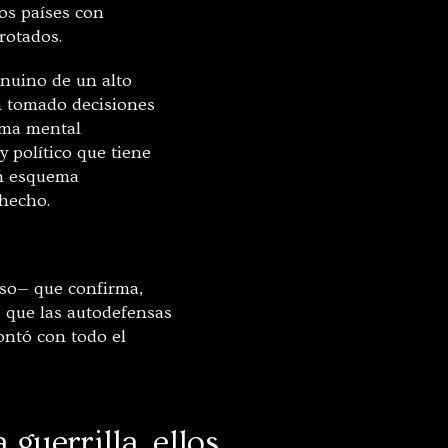
os países con
rrotados.
nuino de un alto
n tomado decisiones
ema mental
y político que tiene
un esquema
 hecho.
uso— que confirma,
, que las autodefensas
ontó con todo el
 guerrilla, ellos