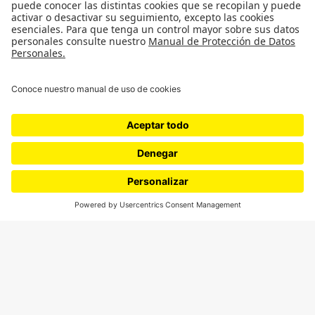
¿Quieres escribir en 070?
CONTÁCTANOS
cerosetenta@uniandes.edu.co
BOGOTÁ, COLOMBIA
NEWSLETTER
Suscríbase