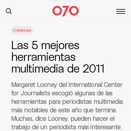
S
Columnas
k
i
Las 5 mejores
p
t
herramientas
o
multimedia de 2011
c
o
n
Margaret Looney del International Center
t
for Journalists escogió algunas de las
e
herramientas para periodistas multimedia
n
t
más notables de este año que termina.
Muchas, dice Looney, pueden hacer el
trabajo de un periodista más interesante