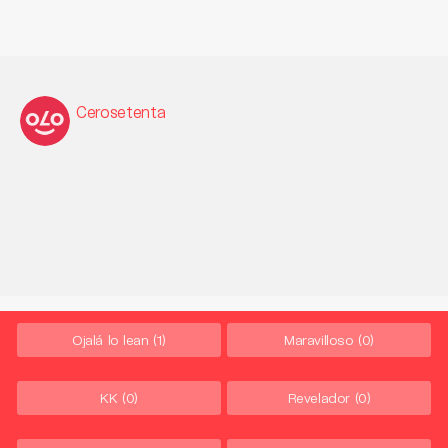
Cerosetenta
Ojalá lo lean
(1)
Maravilloso
(0)
KK
(0)
Revelador
(0)