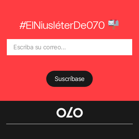
#ElNiusléterDe070
Suscríbase