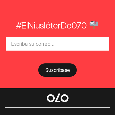
#ElNiusléterDe070
Suscríbase