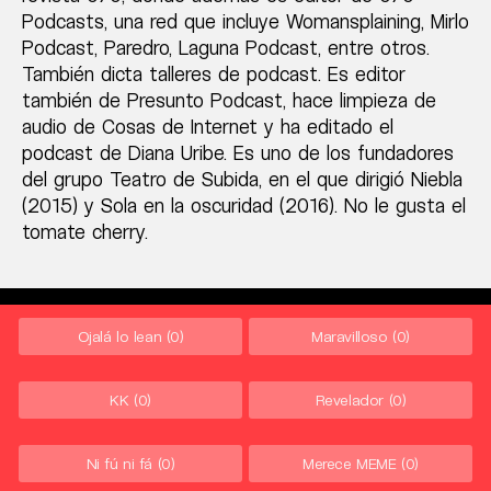
Podcasts, una red que incluye Womansplaining, Mirlo
Podcast, Paredro, Laguna Podcast, entre otros.
También dicta talleres de podcast. Es editor
también de Presunto Podcast, hace limpieza de
audio de Cosas de Internet y ha editado el
podcast de Diana Uribe. Es uno de los fundadores
del grupo Teatro de Subida, en el que dirigió Niebla
(2015) y Sola en la oscuridad (2016). No le gusta el
tomate cherry.
Ojalá lo lean
(0)
Maravilloso
(0)
KK
(0)
Revelador
(0)
Ni fú ni fá
(0)
Merece MEME
(0)