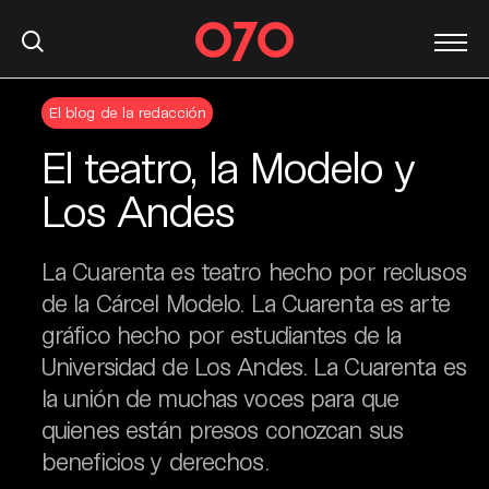
S
El blog de la redacción
k
i
El teatro, la Modelo y
p
t
Los Andes
o
c
La Cuarenta es teatro hecho por reclusos
o
n
de la Cárcel Modelo. La Cuarenta es arte
t
gráfico hecho por estudiantes de la
e
Universidad de Los Andes. La Cuarenta es
n
la unión de muchas voces para que
t
quienes están presos conozcan sus
beneficios y derechos.