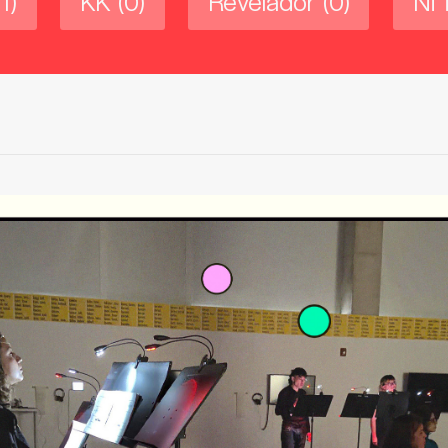
(1)
KK
(0)
Revelador
(0)
Ni 