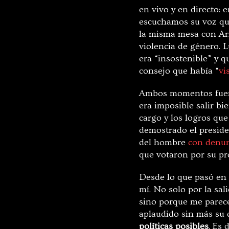
en vivo y en directo:
escuchamos su voz que
la misma mesa con Ar
violencia de género. 
era “insostenible” y q
consejo que había “
vi
Ambos momentos fuer
era imposible salir bie
cargo y los logros que
demostrado el presid
del hombre
con denun
que votaron por su pro
Desde lo que pasó en 
mí. No solo por la sa
sino porque me parece
aplaudido sin más su 
políticas posibles
. Es 