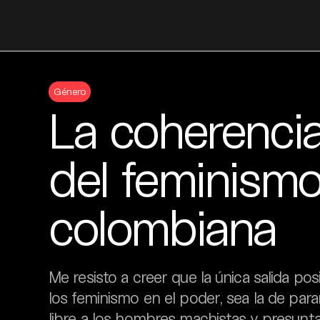
Skip
to
Género
content
La coherencia:
del feminismo 
colombiana
Me resisto a creer que la única salida pos
los feminismo en el poder, sea la de parar
libre a los hombres machistas y presunt