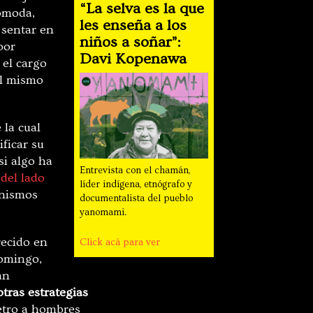
“La selva es la que
comoda,
les enseña a los
 sentar en
niños a soñar”:
por
Davi Kopenawa
 el cargo
el mismo
la cual
ificar su
si algo ha
Entrevista con el chamán,
 del lado
líder indígena, etnógrafo y
inismos
documentalista del pueblo
yanomami.
recido en
Click acá para ver
domingo,
an
tras estrategias
Petro a hombres