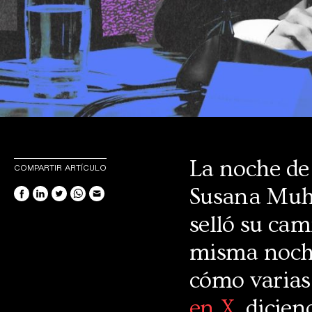
La noche de
COMPARTIR ARTÍCULO
Susana Muha
selló su cam
misma noche
cómo varias
en X
, dicie