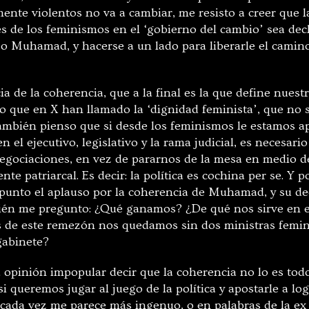
ente violentos no va a cambiar, me resisto a creer que l
s de los feminismos en el ‘gobierno del cambio’ sea decl
zo Muhamad, y hacerse a un lado para liberarle el cami
a de la coherencia, que a la final es la que define nuestr
so que en X han llamado la ‘dignidad feminista’, que no 
también pienso que si desde los feminismos le estamos a
 en el ejecutivo, legislativo y la rama judicial, es necesa
egociaciones, en vez de pararnos de la mesa en medio d
nte patriarcal. Es decir: la política es cochina per se. Y 
 punto el aplauso por la coherencia de Muhamad, y su de
bién me pregunto: ¿Qué ganamos? ¿De qué nos sirve en 
s de este remezón nos quedamos sin dos ministras femini
gabinete?
 opinión impopular decir que la coherencia no lo es tod
a si queremos jugar al juego de la política y apostarle a l
 cada vez me parece más ingenuo, o en palabras de la ex