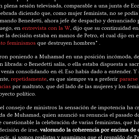
 en plena sesión televisada, comparable a una junta de E
brada diciendo que, como mujer feminista, no se podía
mando Benedetti, ahora jefe de despacho y denunciado 
Luego, en
entrevista con la W
, dijo que su continuidad en
ue la decisión estaba en manos de Petro, el cual dijo en 
sto feminismos
que destruyen hombres” .
on poniendo a Muhamad en una posición incómoda, de 
n librada: o Benedetti salía, o ella estaba dispuesta a sacr
 venía consolidando en él. Eso había dado a entender. Y 
ente,
repetidamente
, es que siempre va a preferir
pararse
cias
por maltrato, que del lado de las mujeres y los fem
yecto político.
el consejo de ministros la sensación de impotencia ha c
lida de Muhamad, quien anunció su renuncia el pasado 
 cuestionable la celebración de varias feministas, que h
decisión de irse,
valorando la coherencia por encima de o
decir, si somos realistas y asumimos que el respaldo de 