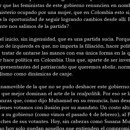
ar que las feministas de este gobierno renuncien en nomb
nisterio ocupado por una mujer, que en Colombia esto s
 a la oportunidad de seguir logrando cambios desde allí.
nte nos salimos de la partida?
 inicio, sin ingenuidad, que es una partida sucia. Porqu
 de izquierda es que, no importa la filiación, hacer polít
 tratar de untarse las manos con esa única forma en la q
 hace política en Colombia. Una que, aparte de ser inve
epresentantes del patriarcado que queremos abolir, norma
telismo como dinámicas de canje.
 inamovible de la que no se pudo deshacer este gobierno
s que mejor dominan el arte de la
realpolitik.
Por eso se 
ianzas que, como dijo Muhamad en su renuncia, han de
enes votamos con ilusión por su mandato. Un costo alto,
 a su gobierno (como vimos el pasado 4 de febrero), al P
uches de sus votantes. Hoy, sin cabezas como Susana M
no hoy solo quedan aquellos que entienden el compromi