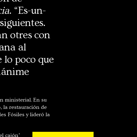
ia
. “Es-un-
siguientes.
an otres con
ana al
e lo poco que
unánime
 ministerial. En su
, la restauración de
s Fósiles y lideró la
el cajón’