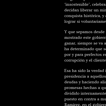
‘insostenible’, celebr
decidan liberar un mi
conquista histórica, y
lograr si voluntariame
Y que sepamos desde el
mostrado este gobierno
ganar, siempre se va a
ha determinado que se
por y para perfectos r
corrupción y el clien
Esa ha sido la verdad
presidencia a aquello
deudas y haciendo al
promesas hechas a qui
dividido internamente
puesto en contra a m
Ramírez, en el gobier