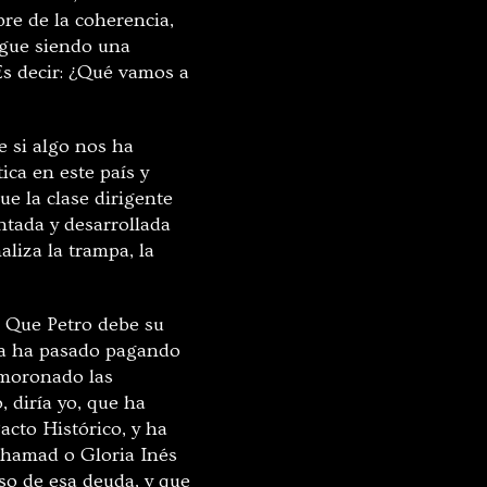
re de la coherencia,
igue siendo una
 Es decir: ¿Qué vamos a
e si algo nos ha
ica en este país y
ue la clase dirigente
ntada y desarrollada
liza la trampa, la
. Que Petro debe su
la ha pasado pagando
smoronado las
 diría yo, que ha
acto Histórico, y ha
uhamad o Gloria Inés
so de esa deuda, y que