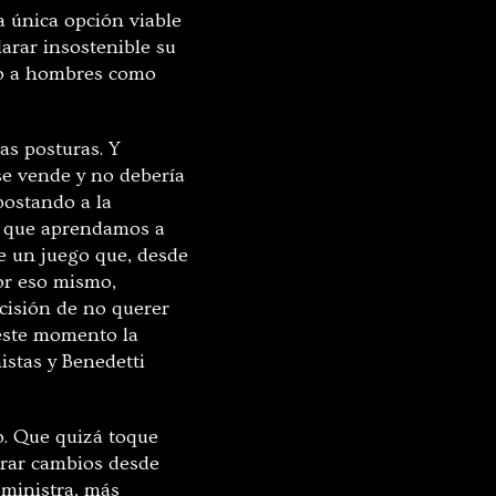
a única opción viable
arar insostenible su
no a hombres como
as posturas. Y
se vende y no debería
postando a la
rio que aprendamos a
e un juego que, desde
por eso mismo,
cisión de no querer
este momento la
stas y Benedetti
o. Que quizá toque
ograr cambios desde
 ministra, más