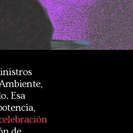
inistros
 Ambiente,
lo. Esa
otencia,
 celebración
ón de